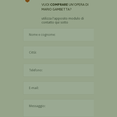
VUOI
COMPRARE
UN'OPERA DI
MARIO GAMBETTA?
utilizza l'apposito modulo di
contatto qui sotto
Il nome è obbligatorio
La città è obbligatoria
L'indirizzo mail non è valido
Il messaggio è obbligatorio