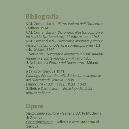
Bibliografia
A.M. Comanducci -
Pittori italiani dell'Ottocento
- Milano 1934
A.M. Comanducci -
Dizionario illustrato pittori e
incisori italiani moderni
- II ediz. Milano 1945
A.M. Comanducci -
Dizionario illustrato pittori e
incisori italiani moderni e contemporanei
- III
ediz. Milano 1962
L. Servolini -
Dizionario illustrato incisori italiani
moderni e contemporanei
- Milano 1955
U. Nebbia-
La Pittura del Novecento
- Milano
1946
Il Lavoro
- Genova 1941
Catalogo Personale nella Redazione savonese
del Giornale di Genova
- 1939
Emporium
- 1931 1932 1933 1940
Galletti e Camesasca -
Enciclopedia della
pittura italiana
Opere
Studio dello scultore
- Galleria d'Arte Moderna
di Genova
Contemplazione
- Galleria d'Arte Moderna di
Genova