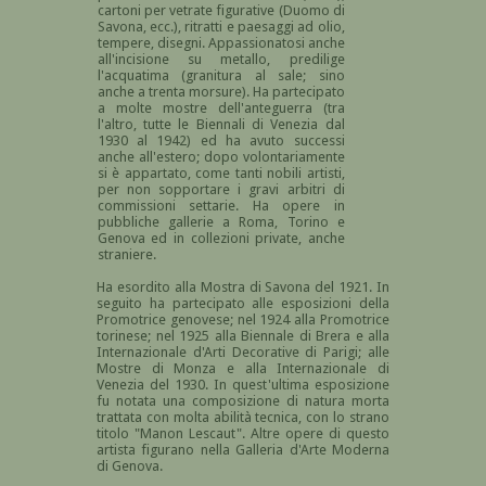
cartoni per vetrate figurative (Duomo di
Savona, ecc.), ritratti e paesaggi ad olio,
tempere, disegni. Appassionatosi anche
all'incisione su metallo, predilige
l'acquatima (granitura al sale; sino
anche a trenta morsure). Ha partecipato
a molte mostre dell'anteguerra (tra
l'altro, tutte le Biennali di Venezia dal
1930 al 1942) ed ha avuto successi
anche all'estero; dopo volontariamente
si è appartato, come tanti nobili artisti,
per non sopportare i gravi arbitri di
commissioni settarie. Ha opere in
pubbliche gallerie a Roma, Torino e
Genova ed in collezioni private, anche
straniere.
Ha esordito alla Mostra di Savona del 1921. In
seguito ha partecipato alle esposizioni della
Promotrice genovese; nel 1924 alla Promotrice
torinese; nel 1925 alla Biennale di Brera e alla
Internazionale d'Arti Decorative di Parigi; alle
Mostre di Monza e alla Internazionale di
Venezia del 1930. In quest'ultima esposizione
fu notata una composizione di natura morta
trattata con molta abilità tecnica, con lo strano
titolo "Manon Lescaut". Altre opere di questo
artista figurano nella Galleria d'Arte Moderna
di Genova.