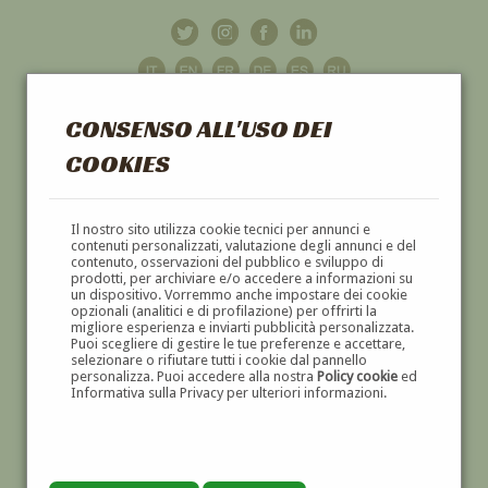
CONSENSO ALL'USO DEI
COOKIES
GALLERIA
D'ARTE
Il nostro sito utilizza cookie tecnici per annunci e
contenuti personalizzati, valutazione degli annunci e del
contenuto, osservazioni del pubblico e sviluppo di
DIPINTI E SCULTURE '800 E '900
prodotti, per archiviare e/o accedere a informazioni su
un dispositivo. Vorremmo anche impostare dei cookie
opzionali (analitici e di profilazione) per offrirti la
migliore esperienza e inviarti pubblicità personalizzata.
Puoi scegliere di gestire le tue preferenze e accettare,
selezionare o rifiutare tutti i cookie dal pannello
personalizza. Puoi accedere alla nostra
Policy cookie
ed
Informativa sulla Privacy per ulteriori informazioni.