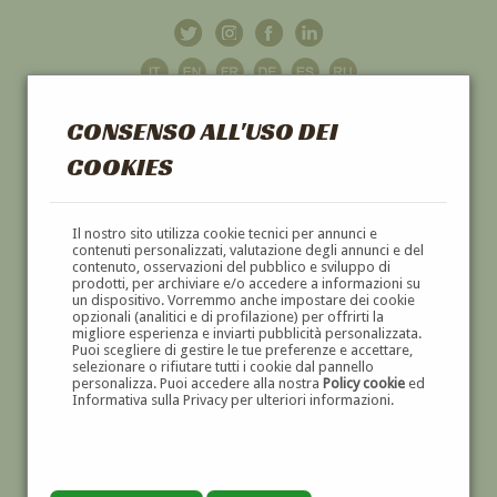
CONSENSO ALL'USO DEI
COOKIES
GALLERIA
D'ARTE
Il nostro sito utilizza cookie tecnici per annunci e
contenuti personalizzati, valutazione degli annunci e del
contenuto, osservazioni del pubblico e sviluppo di
DIPINTI E SCULTURE '800 E '900
prodotti, per archiviare e/o accedere a informazioni su
un dispositivo. Vorremmo anche impostare dei cookie
opzionali (analitici e di profilazione) per offrirti la
migliore esperienza e inviarti pubblicità personalizzata.
Puoi scegliere di gestire le tue preferenze e accettare,
selezionare o rifiutare tutti i cookie dal pannello
personalizza. Puoi accedere alla nostra
Policy cookie
ed
Informativa sulla Privacy per ulteriori informazioni.