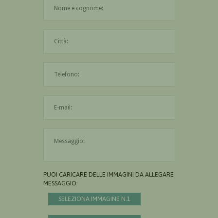
Il nome è obbligatorio
La città è obbligatoria
L'indirizzo mail non è valido
Il messaggio è obbligatorio
PUOI CARICARE DELLE IMMAGINI DA ALLEGARE AL
MESSAGGIO:
SELEZIONA IMMAGINE N.1