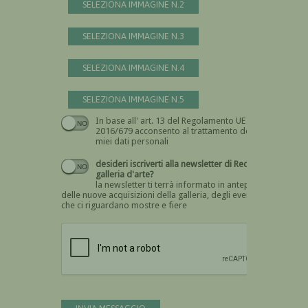
SELEZIONA IMMAGINE N.2
SELEZIONA IMMAGINE N.3
SELEZIONA IMMAGINE N.4
SELEZIONA IMMAGINE N.5
In base all' art. 13 del Regolamento UE n.
Devi dare il consenso
2016/679 acconsento al trattamento dei
miei dati personali
desideri iscriverti alla newsletter di Recta
galleria d'arte?
la newsletter ti terrà informato in anteprima
delle nuove acquisizioni della galleria, degli eventi
che ci riguardano mostre e fiere
Devi confermare di essere umano