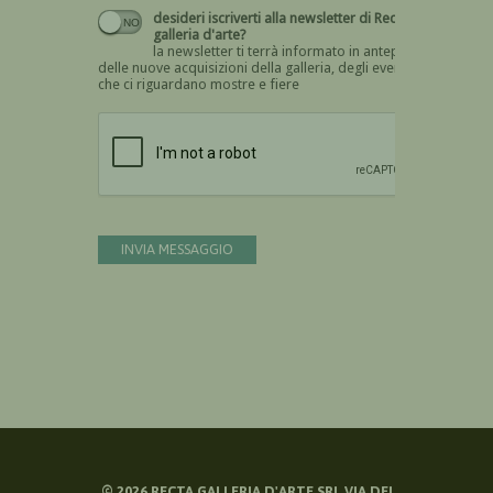
desideri iscriverti alla newsletter di Recta
galleria d'arte?
la newsletter ti terrà informato in anteprima
delle nuove acquisizioni della galleria, degli eventi
che ci riguardano mostre e fiere
Devi confermare di essere umano
INVIA MESSAGGIO
©
2026
RECTA GALLERIA D'ARTE SRL VIA DEI