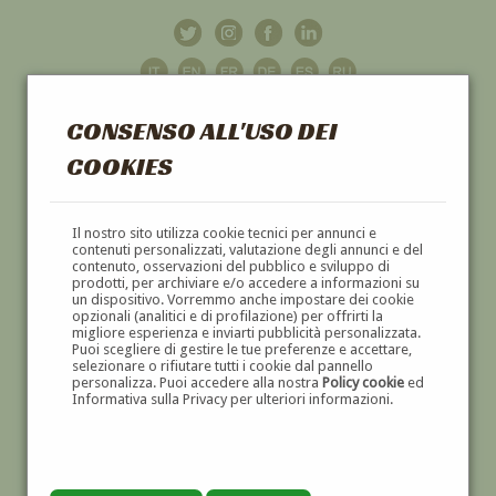
CONSENSO ALL'USO DEI
COOKIES
GALLERIA
D'ARTE
Il nostro sito utilizza cookie tecnici per annunci e
contenuti personalizzati, valutazione degli annunci e del
contenuto, osservazioni del pubblico e sviluppo di
DIPINTI E SCULTURE '800 E '900
prodotti, per archiviare e/o accedere a informazioni su
un dispositivo. Vorremmo anche impostare dei cookie
opzionali (analitici e di profilazione) per offrirti la
migliore esperienza e inviarti pubblicità personalizzata.
Puoi scegliere di gestire le tue preferenze e accettare,
selezionare o rifiutare tutti i cookie dal pannello
personalizza. Puoi accedere alla nostra
Policy cookie
ed
Informativa sulla Privacy per ulteriori informazioni.