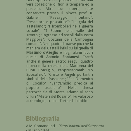
vera collezione di fiori a tempera ed a
pastello. Altre sue opere, tutte
conservate presso il nipote prof. R.
Gabrielli: "Paesaggio montano";
"Pescatore e pescatrice"; "La gola del
Tastellano"; "I frombolieri nella guerra
sociale"; "I Sabini nella valle del
Tronto"; "Ingresso ad Ascoli dalla Porta
Maggiore"; "Costumi della Campagna
romana". Nei quadri di paese più che la
maniera del Castelli influì su lui quella di
Massimo d'Azeglio
e negli ultimi lavori
quella di
Antonio Fontanesi
. Trattò
anche il genere sacro; eseguì quattro
dipinti nella chiesa della Madonna del
Buon Consiglio, rappresentanti: "Lo
Sposalizio"; "Cristo e Angeli portanti i
simboli della Passione"; "San Domenico
di Cocullo"; "Sant'Emidio predica al
popolo ascolano". Nella chiesa
parrocchiale di Monte Adamo vi sono
di lui i "Misteri del Rosario". Fu valoroso
archeologo, critico d'arte e bibliofilo.
Bibliografia
A.M. Comanducci -
Pittori italiani dell'Ottocento
- Milano 1934