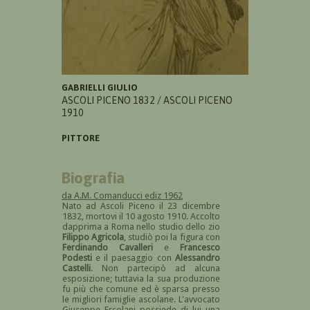
GABRIELLI GIULIO
ASCOLI PICENO 1832 / ASCOLI PICENO
1910
PITTORE
Biografia
da A.M. Comanducci ediz 1962
Nato ad Ascoli Piceno il 23 dicembre
1832, mortovi il 10 agosto 1910. Accolto
dapprima a Roma nello studio dello zio
Filippo Agricola
, studiò poi la figura con
Ferdinando Cavalleri
e
Francesco
Podesti
e il paesaggio con
Alessandro
Castelli
. Non partecipò ad alcuna
esposizione; tuttavia la sua produzione
fu più che comune ed è sparsa presso
le migliori famiglie ascolane. L'avvocato
Giuseppe Ercolani possiede di lui una