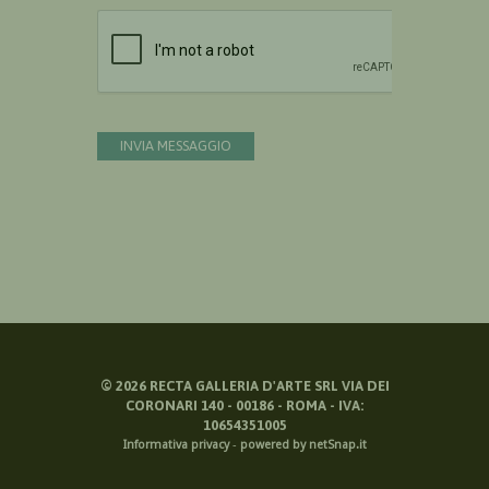
Devi confermare di essere umano
INVIA MESSAGGIO
©
2026
RECTA GALLERIA D'ARTE SRL VIA DEI
CORONARI 140 - 00186 - ROMA - IVA:
10654351005
Informativa privacy
-
powered by netSnap.it