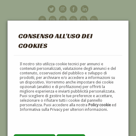
CONSENSO ALL'USO DEI
COOKIES
GALLERIA
D'ARTE
Il nostro sito utilizza cookie tecnici per annunci e
contenuti personalizzati, valutazione degli annunci e del
contenuto, osservazioni del pubblico e sviluppo di
DIPINTI E SCULTURE '800 E '900
prodotti, per archiviare e/o accedere a informazioni su
un dispositivo. Vorremmo anche impostare dei cookie
opzionali (analitici e di profilazione) per offrirti la
migliore esperienza e inviarti pubblicità personalizzata.
Puoi scegliere di gestire le tue preferenze e accettare,
selezionare o rifiutare tutti i cookie dal pannello
personalizza. Puoi accedere alla nostra
Policy cookie
ed
Informativa sulla Privacy per ulteriori informazioni.