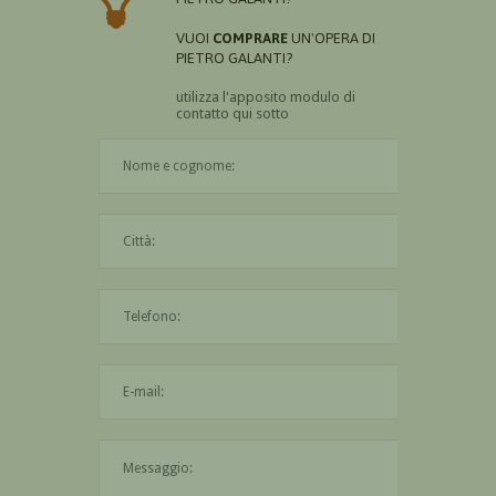
VUOI
COMPRARE
UN'OPERA DI
PIETRO GALANTI?
utilizza l'apposito modulo di
contatto qui sotto
Il nome è obbligatorio
La città è obbligatoria
L'indirizzo mail non è valido
Il messaggio è obbligatorio