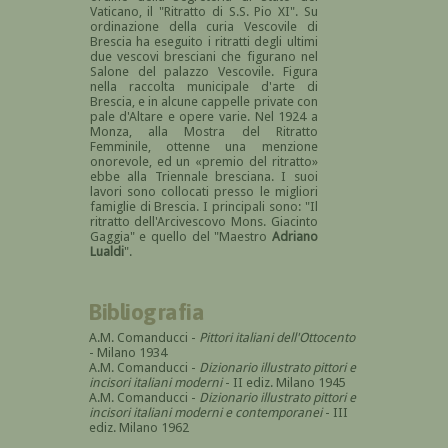
Vaticano, il "Ritratto di S.S. Pio XI". Su
ordinazione della curia Vescovile di
Brescia ha eseguito i ritratti degli ultimi
due vescovi bresciani che figurano nel
Salone del palazzo Vescovile. Figura
nella raccolta municipale d'arte di
Brescia, e in alcune cappelle private con
pale d'Altare e opere varie. Nel 1924 a
Monza, alla Mostra del Ritratto
Femminile, ottenne una menzione
onorevole, ed un «premio del ritratto»
ebbe alla Triennale bresciana. I suoi
lavori sono collocati presso le migliori
famiglie di Brescia. I principali sono: "Il
ritratto dell'Arcivescovo Mons. Giacinto
Gaggia" e quello del "Maestro
Adriano
Lualdi
".
Bibliografia
A.M. Comanducci -
Pittori italiani dell'Ottocento
- Milano 1934
A.M. Comanducci -
Dizionario illustrato pittori e
incisori italiani moderni
- II ediz. Milano 1945
A.M. Comanducci -
Dizionario illustrato pittori e
incisori italiani moderni e contemporanei
- III
ediz. Milano 1962