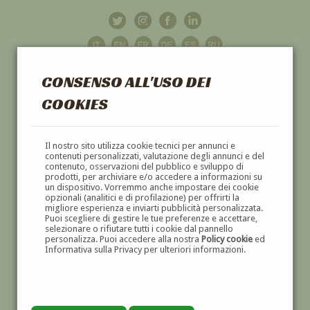
CONSENSO ALL'USO DEI
COOKIES
GALLERIA
D'ARTE
Il nostro sito utilizza cookie tecnici per annunci e
contenuti personalizzati, valutazione degli annunci e del
contenuto, osservazioni del pubblico e sviluppo di
DIPINTI E SCULTURE '800 E '900
prodotti, per archiviare e/o accedere a informazioni su
un dispositivo. Vorremmo anche impostare dei cookie
opzionali (analitici e di profilazione) per offrirti la
migliore esperienza e inviarti pubblicità personalizzata.
Puoi scegliere di gestire le tue preferenze e accettare,
selezionare o rifiutare tutti i cookie dal pannello
personalizza. Puoi accedere alla nostra
Policy cookie
ed
Informativa sulla Privacy per ulteriori informazioni.