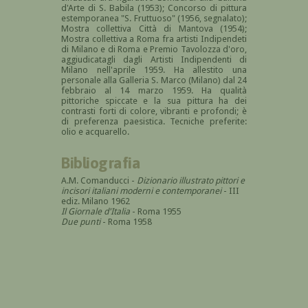
d'Arte di S. Babila (1953); Concorso di pittura
estemporanea "S. Fruttuoso" (1956, segnalato);
Mostra collettiva Città di Mantova (1954);
Mostra collettiva a Roma fra artisti Indipendeti
di Milano e di Roma e Premio Tavolozza d'oro,
aggiudicatagli dagli Artisti Indipendenti di
Milano nell'aprile 1959. Ha allestito una
personale alla Galleria S. Marco (Milano) dal 24
febbraio al 14 marzo 1959. Ha qualità
pittoriche spiccate e la sua pittura ha dei
contrasti forti di colore, vibranti e profondi; è
di preferenza paesistica. Tecniche preferite:
olio e acquarello.
Bibliografia
A.M. Comanducci -
Dizionario illustrato pittori e
incisori italiani moderni e contemporanei
- III
ediz. Milano 1962
Il Giornale d'Italia
- Roma 1955
Due punti
- Roma 1958