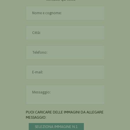
Il nome è obbligatorio
La città è obbligatoria
L'indirizzo mail non è valido
Il messaggio è obbligatorio
PUOI CARICARE DELLE IMMAGINI DA ALLEGARE AL
MESSAGGIO:
SELEZIONA IMMAGINE N.1