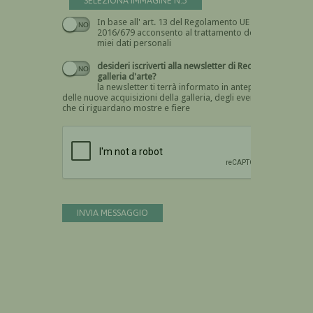
SELEZIONA IMMAGINE N.5
In base all' art. 13 del Regolamento UE n.
Devi dare il consenso
2016/679 acconsento al trattamento dei
miei dati personali
desideri iscriverti alla newsletter di Recta
galleria d'arte?
la newsletter ti terrà informato in anteprima
delle nuove acquisizioni della galleria, degli eventi
che ci riguardano mostre e fiere
Devi confermare di essere umano
INVIA MESSAGGIO