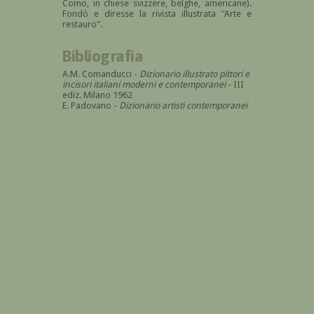
Como, in chiese svizzere, belghe, americane).
Fondò e diresse la rivista illustrata "Arte e
restauro".
Bibliografia
A.M. Comanducci -
Dizionario illustrato pittori e
incisori italiani moderni e contemporanei
- III
ediz. Milano 1962
E. Padovano -
Dizionario artisti contemporanei