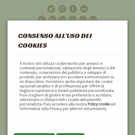
CONSENSO ALL'USO DEI
COOKIES
GALLERIA
D'ARTE
Il nostro sito utilizza cookie tecnici per annunci e
contenuti personalizzati, valutazione degli annunci e del
contenuto, osservazioni del pubblico e sviluppo di
DIPINTI E SCULTURE '800 E '900
prodotti, per archiviare e/o accedere a informazioni su
un dispositivo. Vorremmo anche impostare dei cookie
opzionali (analitici e di profilazione) per offrirti la
migliore esperienza e inviarti pubblicità personalizzata.
Puoi scegliere di gestire le tue preferenze e accettare,
selezionare o rifiutare tutti i cookie dal pannello
personalizza. Puoi accedere alla nostra
Policy cookie
ed
Informativa sulla Privacy per ulteriori informazioni.