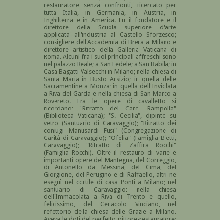
restauratore senza confronti, ricercato per
tutta Italia, in Germania, in Austria, in
Inghilterra e in America. Fu il fondatore e il
direttore della Scuola superiore d'arte
applicata all'industria al Castello Sforzesco;
consigliere dell'Accademia di Brera a Milano e
direttore artistico della Galleria Vaticana di
Roma. Alcuni fra i suoi principali affreschi sono
nel palazzo Reale; a San Fedele; a San Babila; in
Casa Bagatti Valsecchi in Milano; nella chiesa di
Santa Maria in Busto Arsizio; in quella delle
Sacramentine a Monza; in quella dell'Inviolata
a Riva del Garda e nella chiesa di San Marco a
Rovereto. Fra le opere di cavalletto si
ricordano: "Ritratto del Card. Rampolla"
(Biblioteca Vaticana); "S. Cecilia", dipinto su
vetro (Santuario di Caravaggio); "Ritratto dei
coniugi Manusardi Fusi" (Congregazione di
Carità di Caravaggio); "Ofelia" (Famiglia Bietti,
Caravaggio); "Ritratto di Zaffira Rocchi"
(Famiglia Rocchi). Oltre il restauro di varie e
importanti opere del Mantegna, del Correggio,
di Antonello da Messina, del Cima, del
Giorgione, del Perugino e di Raffaello, altri ne
eseguì nel cortile di casa Ponti a Milano; nel
santuario di Caravaggio; nella chiesa
dell'Immacolata a Riva di Trento e quello,
felicissimo, del Cenacolo Vinciano, nel
refettorio della chiesa delle Grazie a Milano.
Aveva le doti del perfetto pittore-restauratore: