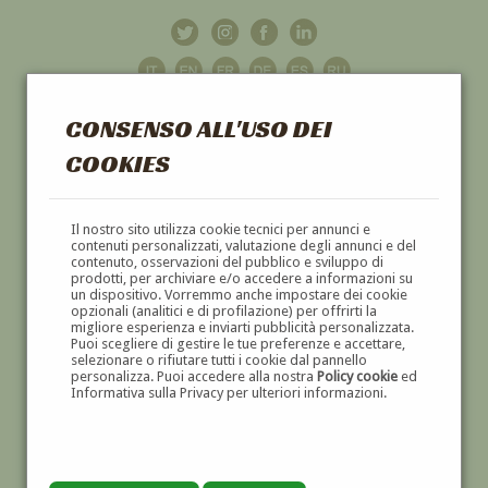
CONSENSO ALL'USO DEI
COOKIES
GALLERIA
D'ARTE
Il nostro sito utilizza cookie tecnici per annunci e
contenuti personalizzati, valutazione degli annunci e del
contenuto, osservazioni del pubblico e sviluppo di
DIPINTI E SCULTURE '800 E '900
prodotti, per archiviare e/o accedere a informazioni su
un dispositivo. Vorremmo anche impostare dei cookie
opzionali (analitici e di profilazione) per offrirti la
migliore esperienza e inviarti pubblicità personalizzata.
Puoi scegliere di gestire le tue preferenze e accettare,
selezionare o rifiutare tutti i cookie dal pannello
personalizza. Puoi accedere alla nostra
Policy cookie
ed
Informativa sulla Privacy per ulteriori informazioni.