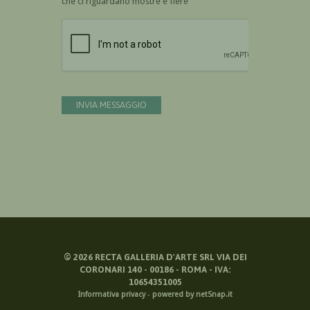
che ci riguardano mostre e fiere
Devi confermare di essere umano
INVIA MESSAGGIO
©
2026
RECTA GALLERIA D'ARTE SRL VIA DEI
CORONARI 140 - 00186 - ROMA - IVA:
10654351005
Informativa privacy
-
powered by netSnap.it