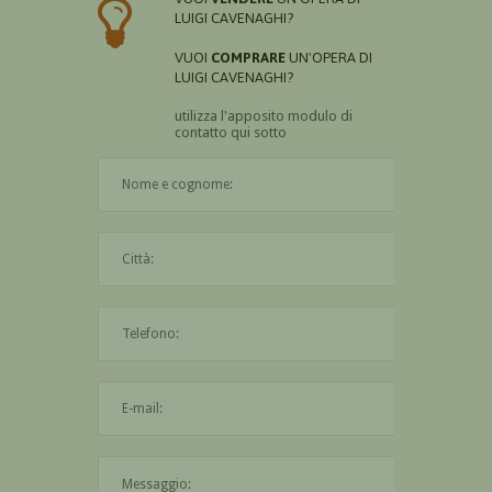
LUIGI CAVENAGHI?
VUOI
COMPRARE
UN'OPERA DI
LUIGI CAVENAGHI?
utilizza l'apposito modulo di
contatto qui sotto
Il nome è obbligatorio
La città è obbligatoria
L'indirizzo mail non è valido
Il messaggio è obbligatorio