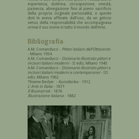
esperienza, dottrina, circospezione, onestà,
pazienza, abnegazione fino al pieno sacrificio
della propria originale personalità, e queste
doti le aveva affinate dall'uso, da un geloso
senso della responsabilità che accompagnava
ormai il suo nome in tutto il mondo dell'Arte.
Bibliografia
A.M. Comanducci -
Pittori italiani dell'Ottocento
- Milano 1934
A.M. Comanducci -
Dizionario illustrato pittori e
incisori italiani moderni
- II ediz. Milano 1945
A.M. Comanducci -
Dizionario illustrato pittori e
incisori italiani moderni e contemporanei
- III
ediz. Milano 1962
Thieme Becker -
Kunstlerlex
- 1912
L' Arte in Italia
- 1871
Il Buonarroti
- 1876
Illustrazione italiana
- 1882