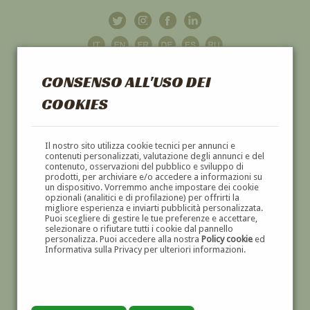
CONSENSO ALL'USO DEI
COOKIES
GALLERIA
D'ARTE
Il nostro sito utilizza cookie tecnici per annunci e
contenuti personalizzati, valutazione degli annunci e del
contenuto, osservazioni del pubblico e sviluppo di
DIPINTI E SCULTURE '800 E '900
prodotti, per archiviare e/o accedere a informazioni su
un dispositivo. Vorremmo anche impostare dei cookie
opzionali (analitici e di profilazione) per offrirti la
migliore esperienza e inviarti pubblicità personalizzata.
Puoi scegliere di gestire le tue preferenze e accettare,
selezionare o rifiutare tutti i cookie dal pannello
personalizza. Puoi accedere alla nostra
Policy cookie
ed
Informativa sulla Privacy per ulteriori informazioni.