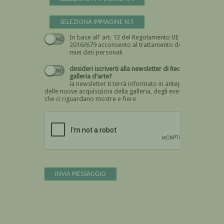
SELEZIONA IMMAGINE N.5
In base all' art. 13 del Regolamento UE n.
Devi dare il consenso
2016/679 acconsento al trattamento dei
miei dati personali
desideri iscriverti alla newsletter di Recta
galleria d'arte?
la newsletter ti terrà informato in anteprima
delle nuove acquisizioni della galleria, degli eventi
che ci riguardano mostre e fiere
Devi confermare di essere umano
INVIA MESSAGGIO