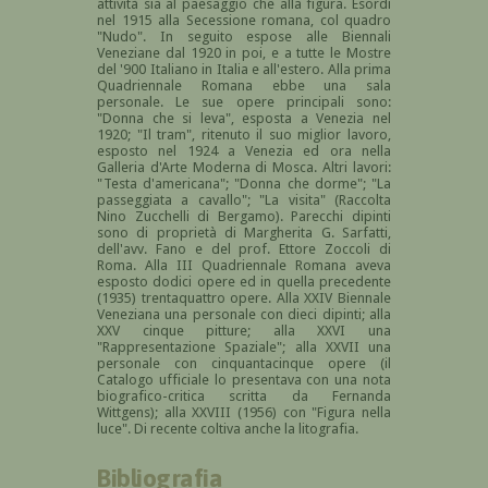
attività sia al paesaggio che alla figura. Esordì
nel 1915 alla Secessione romana, col quadro
"Nudo". In seguito espose alle Biennali
Veneziane dal 1920 in poi, e a tutte le Mostre
del '900 Italiano in Italia e all'estero. Alla prima
Quadriennale Romana ebbe una sala
personale. Le sue opere principali sono:
"Donna che si leva", esposta a Venezia nel
1920; "Il tram", ritenuto il suo miglior lavoro,
esposto nel 1924 a Venezia ed ora nella
Galleria d'Arte Moderna di Mosca. Altri lavori:
"Testa d'americana"; "Donna che dorme"; "La
passeggiata a cavallo"; "La visita" (Raccolta
Nino Zucchelli di Bergamo). Parecchi dipinti
sono di proprietà di Margherita G. Sarfatti,
dell'avv. Fano e del prof. Ettore Zoccoli di
Roma. Alla III Quadriennale Romana aveva
esposto dodici opere ed in quella precedente
(1935) trentaquattro opere. Alla XXIV Biennale
Veneziana una personale con dieci dipinti; alla
XXV cinque pitture; alla XXVI una
"Rappresentazione Spaziale"; alla XXVII una
personale con cinquantacinque opere (il
Catalogo ufficiale lo presentava con una nota
biografico-critica scritta da Fernanda
Wittgens); alla XXVIII (1956) con "Figura nella
luce". Di recente coltiva anche la litografia.
Bibliografia