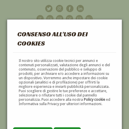
CONSENSO ALL'USO DEI
COOKIES
GALLERIA
D'ARTE
Il nostro sito utilizza cookie tecnici per annunci e
contenuti personalizzati, valutazione degli annunci e del
contenuto, osservazioni del pubblico e sviluppo di
DIPINTI E SCULTURE '800 E '900
prodotti, per archiviare e/o accedere a informazioni su
un dispositivo. Vorremmo anche impostare dei cookie
opzionali (analitici e di profilazione) per offrirti la
migliore esperienza e inviarti pubblicità personalizzata.
Puoi scegliere di gestire le tue preferenze e accettare,
selezionare o rifiutare tutti i cookie dal pannello
personalizza. Puoi accedere alla nostra
Policy cookie
ed
Informativa sulla Privacy per ulteriori informazioni.