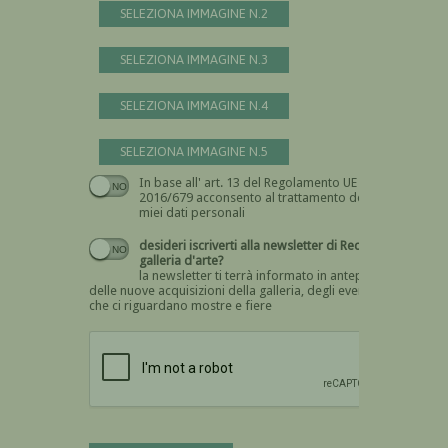
SELEZIONA IMMAGINE N.2
SELEZIONA IMMAGINE N.3
SELEZIONA IMMAGINE N.4
SELEZIONA IMMAGINE N.5
In base all' art. 13 del Regolamento UE n.
Devi dare il consenso
2016/679 acconsento al trattamento dei
miei dati personali
desideri iscriverti alla newsletter di Recta
galleria d'arte?
la newsletter ti terrà informato in anteprima
delle nuove acquisizioni della galleria, degli eventi
che ci riguardano mostre e fiere
Devi confermare di essere umano