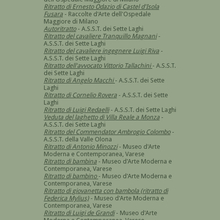
Ritratto di Ernesto Odazio di Castel d'Isola
Fusara
- Raccolte d'Arte dell'Ospedale
Maggiore di Milano
Autoritratto
- A.S.S.T. dei Sette Laghi
Ritratto del cavaliere Tranquillo Magnani
-
A.S.S.T. dei Sette Laghi
Ritratto del cavaliere ingegnere Luigi Riva
-
A.S.S.T. dei Sette Laghi
Ritratto dell'avvocato Vittorio Tallachini
- A.S.S.T.
dei Sette Laghi
Ritratto di Angelo Macchi
- A.S.S.T. dei Sette
Laghi
Ritratto di Cornelio Rovera
- A.S.S.T. dei Sette
Laghi
Ritratto di Luigi Redaelli
- A.S.S.T. dei Sette Laghi
Veduta del laghetto di Villa Reale a Monza
-
A.S.S.T. dei Sette Laghi
Ritratto del Commendator Ambrogio Colombo
-
A.S.S.T. della Valle Olona
Ritratto di Antonio Minozzi
- Museo d'Arte
Moderna e Contemporanea, Varese
Ritratto di bambina
- Museo d'Arte Moderna e
Contemporanea, Varese
Ritratto di bambino
- Museo d'Arte Moderna e
Contemporanea, Varese
Ritratto di giovanetta con bambola (ritratto di
Federica Mylius)
- Museo d'Arte Moderna e
Contemporanea, Varese
Ritratto di Luigi de Grandi
- Museo d'Arte