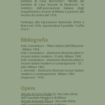
bambini di Casa Borromeo"; "Ritratti dei
bambini di Casa Visconti di Modrone". Fu
membro dell'associazione italiana degli
Acquafortisti e incisori di Milano e parteciò alla
mostra di Londra del 1916.
Partecipa alla Esposizione Nazionale d'Arte a
Brera nel 1916, esponendovi il pastello "Cuffia
d'oro"
.
Bibliografia
A.M. Comanducci -
Pittori italiani dell'Ottocento
- Milano 1934
A.M. Comanducci -
Dizionario illustrato pittori e
incisori italiani moderni
- II ediz. Milano 1945
A.M. Comanducci -
Dizionario illustrato pittori e
incisori italiani moderni e contemporanei
- III
ediz. Milano 1962
L. Servolini -
Dizionario illustrato incisori italiani
moderni e contemporanei
- Milano 1955
Emporium
- 1916
Opere
Ritratto di Carlo D'Adda
(2)- Raccolte d'Arte
dell'Ospedale Maggiore di Milano
Ritratto di Angelo Piazza
- Raccolte d'Arte
dell'Ospedale Maggiore di Milano