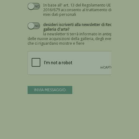
In base all' art. 13 del Regolamento UE n.
Devi dare il consenso
2016/679 acconsento al trattamento dei
miei dati personali
desideri iscriverti alla newsletter di Recta
galleria d'arte?
la newsletter ti terrà informato in anteprima
delle nuove acquisizioni della galleria, degli eventi
che ci riguardano mostre e fiere
Devi confermare di essere umano
INVIA MESSAGGIO