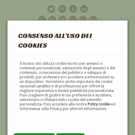
CONSENSO ALL'USO DEI
COOKIES
GALLERIA
D'ARTE
Il nostro sito utilizza cookie tecnici per annunci e
contenuti personalizzati, valutazione degli annunci e del
contenuto, osservazioni del pubblico e sviluppo di
DIPINTI E SCULTURE '800 E '900
prodotti, per archiviare e/o accedere a informazioni su
un dispositivo. Vorremmo anche impostare dei cookie
opzionali (analitici e di profilazione) per offrirti la
migliore esperienza e inviarti pubblicità personalizzata.
Puoi scegliere di gestire le tue preferenze e accettare,
selezionare o rifiutare tutti i cookie dal pannello
personalizza. Puoi accedere alla nostra
Policy cookie
ed
Informativa sulla Privacy per ulteriori informazioni.