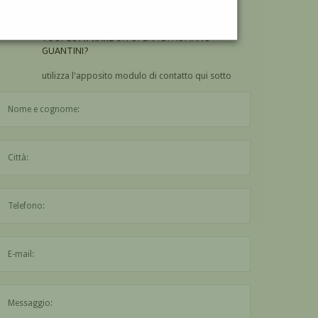
GUANTINI?
VUOI
COMPRARE
UN'OPERA DI ROMANO
GUANTINI?
utilizza l'apposito modulo di contatto qui sotto
Il nome è obbligatorio
La città è obbligatoria
L'indirizzo mail non è valido
Il messaggio è obbligatorio