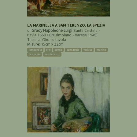
LA MARINELLA A SAN TERENZO. LA SPEZIA
di
Grady Napoleone Luigi
(Santa Cristina -
Pavia 1860 / Brusimpiano - Varese 1949)
Tecnica: Olio su tavola
Misure: 15cm x 22cm
lombardia
olio
tavola
paesaggio
veduta
marina
la spezia
san terenzo