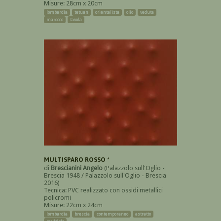
Misure: 28cm x 20cm
lombardia
tetuan
orientalista
olio
veduta
marocco
tavola
MULTISPARO ROSSO *
di
Brescianini Angelo
(Palazzolo sull'Oglio -
Brescia 1948 / Palazzolo sull'Oglio - Brescia
2016)
Tecnica: PVC realizzato con ossidi metallici
policromi
Misure: 22cm x 24cm
lombardia
brescia
contemporaneo
astratto