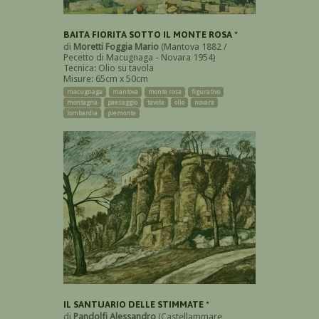
BAITA FIORITA SOTTO IL MONTE ROSA *
di
Moretti Foggia Mario
(Mantova 1882 /
Pecetto di Macugnaga - Novara 1954)
Tecnica: Olio su tavola
Misure: 65cm x 50cm
macugnaga
mantova
monte rosa
figurativo
montagna
paesaggio
tavola
olio
novara
lombardia
piemonte
IL SANTUARIO DELLE STIMMATE *
di
Pandolfi Alessandro
(Castellammare