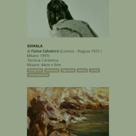
SOMALA
di
Fiume Salvatore
(Comiso - Ragusa 1915 /
Milano 1997)
Tecnica: Ceramica
Misure: 44cm x 0cm
lombardia
ceramica
figurativo
donna
sicilia
contemporaneo