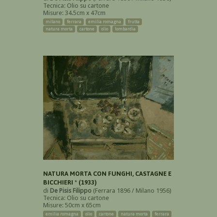
Tecnica: Olio su cartone
Misure: 34.5cm x 47cm
milano
ferrara
emilia romagna
frutta
natura morta
cartone
olio
lombardia
NATURA MORTA CON FUNGHI, CASTAGNE E
BICCHIERI * (1933)
di
De Pisis Filippo
(Ferrara 1896 / Milano 1956)
Tecnica: Olio su cartone
Misure: 50cm x 65cm
emilia romagna
olio
cartone
natura morta
ferrara