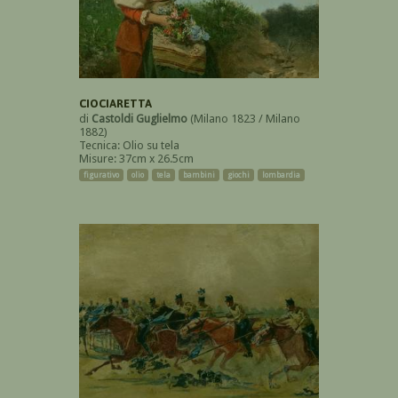
CIOCIARETTA
di
Castoldi Guglielmo
(Milano 1823 / Milano
1882)
Tecnica: Olio su tela
Misure: 37cm x 26.5cm
figurativo
olio
tela
bambini
giochi
lombardia