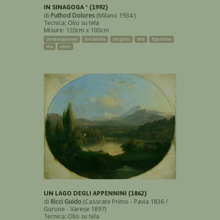
IN SINAGOGA * (1992)
di
Puthod Dolores
(Milano 1934 )
Tecnica: Olio su tela
Misure: 120cm x 100cm
contemporaneo
lombardia
religioso
tela
figurativo
olio
ebrei
UN LAGO DEGLI APPENNINI (1862)
di
Ricci Guido
(Casorate Primo - Pavia 1836 /
Gurone - Varese 1897)
Tecnica: Olio su tela