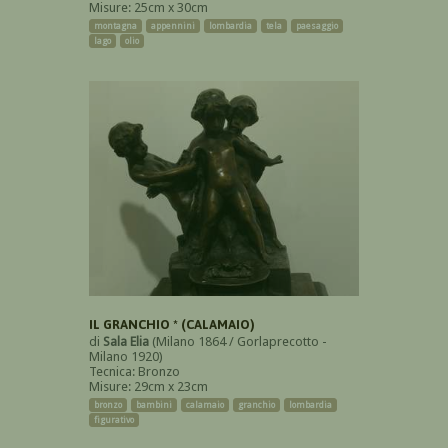
Misure: 25cm x 30cm
montagna
appennini
lombardia
tela
paesaggio
lago
olio
IL GRANCHIO * (CALAMAIO)
di
Sala Elia
(Milano 1864 / Gorlaprecotto -
Milano 1920)
Tecnica: Bronzo
Misure: 29cm x 23cm
bronzo
bambini
calamaio
granchio
lombardia
figurativo