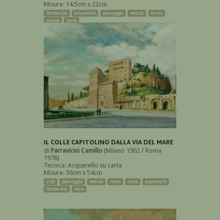
Misure: 14.5cm x 22cm
lombardia
acquerello
paesaggio
veduta
torino
veneto
carta
IL COLLE CAPITOLINO DALLA VIA DEL MARE
di
Parravicini Camillo
(Milano 1902 / Roma
1978)
Tecnica: Acquerello su carta
Misure: 36cm x 54cm
città
paesaggio
veduta
roma
carta
acquerello
lombardia
lazio