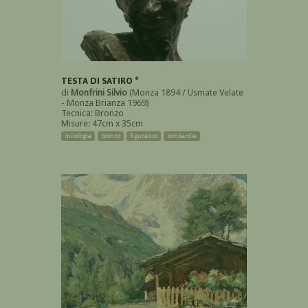
TESTA DI SATIRO °
di
Monfrini Silvio
(Monza 1894 / Usmate Velate
- Monza Brianza 1969)
Tecnica: Bronzo
Misure: 47cm x 35cm
mitologia
bronzo
figurativo
lombardia