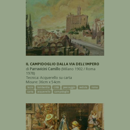
IL CAMPIDOGLIO DALLA VIA DELL'IMPERO
di
Parravicini Camillo
(Milano 1902 / Roma
1978)
Tecnica: Acquerello su carta
Misure: 36cm x 54cm
lazio
lombardia
città
paesaggio
veduta
roma
carta
acquerello
campidoglio