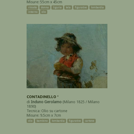
Misure: 55cm x 45cm
ritratto
donna
liguria
tela
figurativo
lombardia
interno
olio
CONTADINELLO *
di
Induno Gerolamo
(Milano 1825 / Milano
1890)
Tecnica: Olio su cartone
Misure: 9.5cm x 7cm
olio
bambino
lombardia
figurativo
cartone