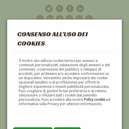
CONSENSO ALL'USO DEI
COOKIES
GALLERIA
D'ARTE
Il nostro sito utilizza cookie tecnici per annunci e
contenuti personalizzati, valutazione degli annunci e del
contenuto, osservazioni del pubblico e sviluppo di
DIPINTI E SCULTURE '800 E '900
prodotti, per archiviare e/o accedere a informazioni su
un dispositivo. Vorremmo anche impostare dei cookie
opzionali (analitici e di profilazione) per offrirti la
migliore esperienza e inviarti pubblicità personalizzata.
Puoi scegliere di gestire le tue preferenze e accettare,
selezionare o rifiutare tutti i cookie dal pannello
personalizza. Puoi accedere alla nostra
Policy cookie
ed
Informativa sulla Privacy per ulteriori informazioni.