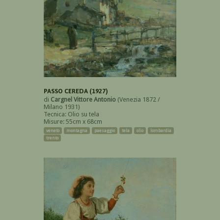
PASSO CEREDA (1927)
di
Cargnel Vittore Antonio
(Venezia 1872 /
Milano 1931)
Tecnica: Olio su tela
Misure: 55cm x 68cm
veneto
montagna
paesaggio
tela
olio
lombardia
trento