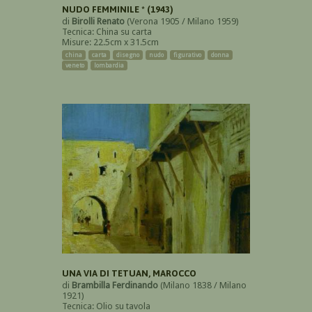
NUDO FEMMINILE * (1943)
di
Birolli Renato
(Verona 1905 / Milano 1959)
Tecnica: China su carta
Misure: 22.5cm x 31.5cm
china
carta
disegno
nudo
figurativo
donna
veneto
lombardia
UNA VIA DI TETUAN, MAROCCO
di
Brambilla Ferdinando
(Milano 1838 / Milano
1921)
Tecnica: Olio su tavola