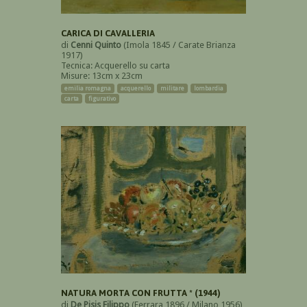
CARICA DI CAVALLERIA
di
Cenni Quinto
(Imola 1845 / Carate Brianza
1917)
Tecnica: Acquerello su carta
Misure: 13cm x 23cm
emilia romagna
acquerello
militare
lombardia
carta
figurativo
NATURA MORTA CON FRUTTA * (1944)
di
De Pisis Filippo
(Ferrara 1896 / Milano 1956)