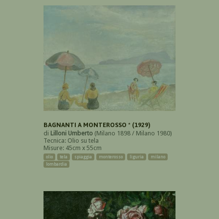
BAGNANTI A MONTEROSSO * (1929)
di
Lilloni Umberto
(Milano 1898 / Milano 1980)
Tecnica: Olio su tela
Misure: 45cm x 55cm
olio
tela
spiaggia
monterosso
liguria
milano
lombardia