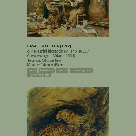
CASA E BOTTEGA (1912)
di
Pellegrini Riccardo
(Milano 1863 /
Crescenzago - Milano 1934)
Tecnica: Olio su tela
Misure: 34cm x 45cm
tavola
lombardia
interno
scena di genere
figurativo
olio