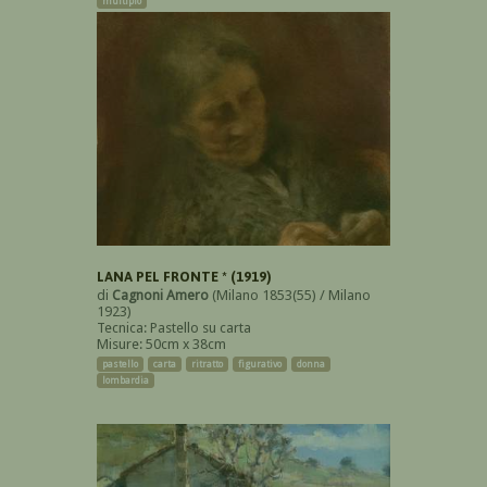
multiplo
LANA PEL FRONTE * (1919)
di
Cagnoni Amero
(Milano 1853(55) / Milano
1923)
Tecnica: Pastello su carta
Misure: 50cm x 38cm
pastello
carta
ritratto
figurativo
donna
lombardia