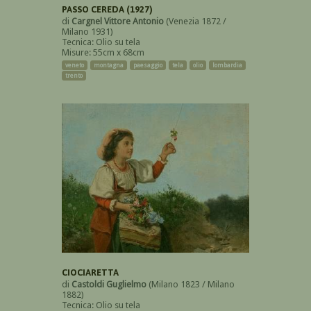
PASSO CEREDA (1927)
di
Cargnel Vittore Antonio
(Venezia 1872 /
Milano 1931)
Tecnica: Olio su tela
Misure: 55cm x 68cm
veneto
montagna
paesaggio
tela
olio
lombardia
trento
CIOCIARETTA
di
Castoldi Guglielmo
(Milano 1823 / Milano
1882)
Tecnica: Olio su tela