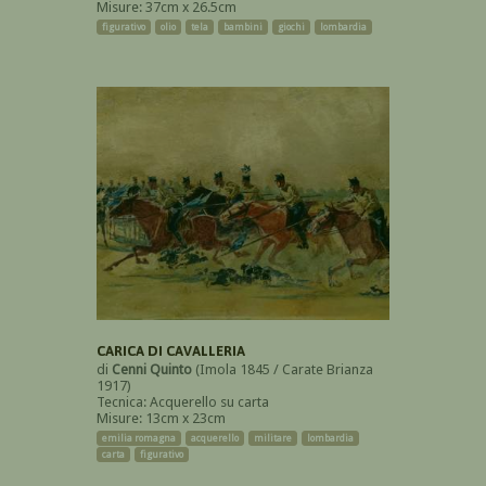
Misure: 37cm x 26.5cm
figurativo
olio
tela
bambini
giochi
lombardia
CARICA DI CAVALLERIA
di
Cenni Quinto
(Imola 1845 / Carate Brianza
1917)
Tecnica: Acquerello su carta
Misure: 13cm x 23cm
emilia romagna
acquerello
militare
lombardia
carta
figurativo