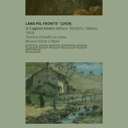
LANA PEL FRONTE * (1919)
di
Cagnoni Amero
(Milano 1853(55) / Milano
1923)
Tecnica: Pastello su carta
Misure: 50cm x 38cm
pastello
carta
ritratto
figurativo
donna
lombardia