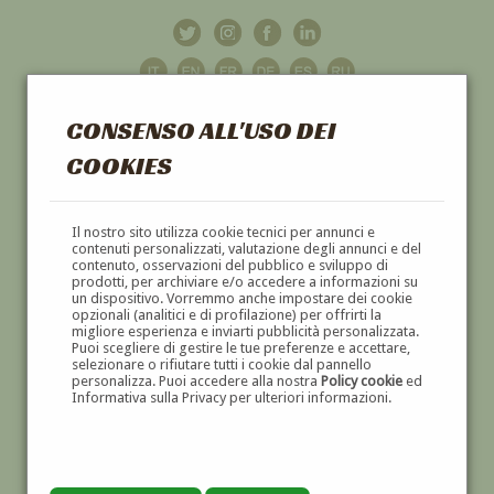
CONSENSO ALL'USO DEI
COOKIES
GALLERIA
D'ARTE
Il nostro sito utilizza cookie tecnici per annunci e
contenuti personalizzati, valutazione degli annunci e del
contenuto, osservazioni del pubblico e sviluppo di
DIPINTI E SCULTURE '800 E '900
prodotti, per archiviare e/o accedere a informazioni su
un dispositivo. Vorremmo anche impostare dei cookie
opzionali (analitici e di profilazione) per offrirti la
migliore esperienza e inviarti pubblicità personalizzata.
Puoi scegliere di gestire le tue preferenze e accettare,
selezionare o rifiutare tutti i cookie dal pannello
personalizza. Puoi accedere alla nostra
Policy cookie
ed
Informativa sulla Privacy per ulteriori informazioni.