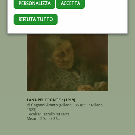
PERSONALIZZA
ACCETTA
RIFIUTA TUTTO
OPERE DELL'AUTORE
LANA PEL FRONTE * (1919)
di
Cagnoni Amero
(Milano 1853(55) / Milano
1923)
Tecnica: Pastello su carta
Misure: 50cm x 38cm