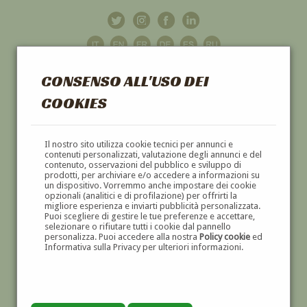
CONSENSO ALL'USO DEI
COOKIES
GALLERIA
D'ARTE
Il nostro sito utilizza cookie tecnici per annunci e
contenuti personalizzati, valutazione degli annunci e del
contenuto, osservazioni del pubblico e sviluppo di
DIPINTI E SCULTURE '800 E '900
prodotti, per archiviare e/o accedere a informazioni su
un dispositivo. Vorremmo anche impostare dei cookie
opzionali (analitici e di profilazione) per offrirti la
migliore esperienza e inviarti pubblicità personalizzata.
Puoi scegliere di gestire le tue preferenze e accettare,
selezionare o rifiutare tutti i cookie dal pannello
personalizza. Puoi accedere alla nostra
Policy cookie
ed
Informativa sulla Privacy per ulteriori informazioni.