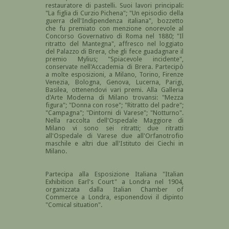
restauratore di pastelli. Suoi lavori principali:
"La figlia di Curzio Pichena"; "Un episodio della
guerra dell'Indipendenza italiana", bozzetto
che fu premiato con menzione onorevole al
Concorso Governativo di Roma nel 1880; "Il
ritratto del Mantegna", affresco nel loggiato
del Palazzo di Brera, che gli fece guadagnare il
premio Mylius; "Spiacevole incidente",
conservate nell'Accademia di Brera. Partecipò
a molte esposizioni, a Milano, Torino, Firenze
Venezia, Bologna, Genova, Lucerna, Parigi,
Basilea, ottenendovi vari premi. Alla Galleria
d'Arte Moderna di Milano trovansi: "Mezza
figura"; "Donna con rose"; "Ritratto del padre";
"Campagna"; "Dintorni di Varese"; "Notturno".
Nella raccolta dell'Ospedale Maggiore di
Milano vi sono sei ritratti; due ritratti
all'Ospedale di Varese due all'Orfanotrofio
maschile e altri due all'Istituto dei Ciechi in
Milano.
Partecipa alla Esposizione Italiana "Italian
Exhibition Earl's Court" a Londra nel 1904,
organizzata dalla Italian Chamber of
Commerce a Londra, esponendovi il dipinto
"Comical situation".