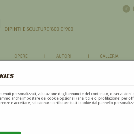
DIPINTI E SCULTURE '800 E '900
OPERE
AUTORI
GALLERIA
KIES
contenuti personalizzati, valutazione degli annunci e del contenuto, osservazioni 
mmo anche impostare dei cookie opzionali (analitici e di profilazione) per offrir
erenze e accettare, selezionare o rifiutare tutti i cookie dal pannello personali
G
H
I
J
K
L
M
N
O
P
Q
R
S
T
U