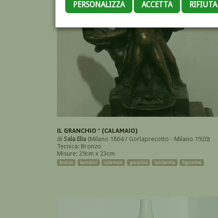
PERSONALIZZA
ACCETTA
RIFIUT
IL GRANCHIO * (CALAMAIO)
di
Sala Elia
(Milano 1864 / Gorlaprecotto - Milano 1920)
Tecnica: Bronzo
Misure: 29cm x 23cm
bronzo
bambini
calamaio
granchio
lombardia
figurativo