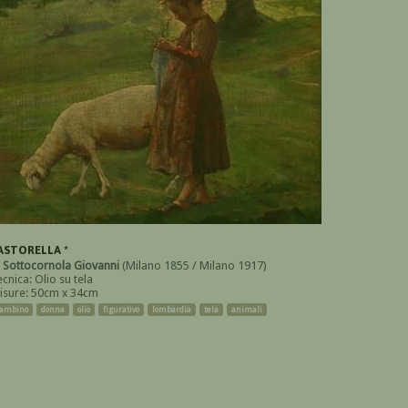
ASTORELLA *
i
Sottocornola Giovanni
(Milano 1855 / Milano 1917)
cnica: Olio su tela
isure: 50cm x 34cm
ambino
donna
olio
figurativo
lombardia
tela
animali