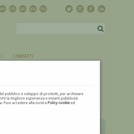
CONTATTI
del pubblico e sviluppo di prodotti, per archiviare
ti la migliore esperienza e inviarti pubblicità
zza. Puoi accedere alla nostra
Policy cookie
ed
V
W
X
Y
Z
⬅