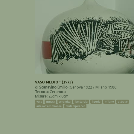
VASO MEDIO * (1973)
di
Scanavino Emilio
(Genova 1922 / Milano 1986)
Tecnica: Ceramica
Misure: 28cm x 0cm
vaso
genova
ceramica
lombardia
liguria
milano
astratto
arte contemporanea
contemporaneo