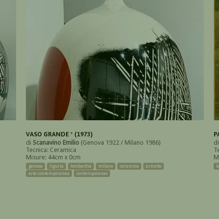
VASO GRANDE * (1973)
P
di
Scanavino Emilio
(Genova 1922 / Milano 1986)
d
Tecnica: Ceramica
Te
Misure: 44cm x 0cm
M
genova
liguria
lombardia
milano
ceramica
astratto
b
arte contemporanea
contemporaneo