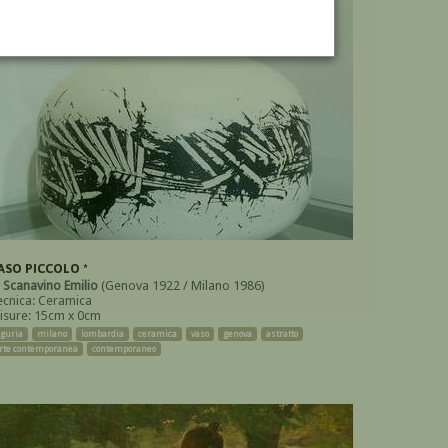
ASO PICCOLO *
i
Scanavino Emilio
(Genova 1922 / Milano 1986)
ecnica: Ceramica
isure: 15cm x 0cm
iguria
milano
lombardia
ceramica
vaso
genova
astratto
rte contemporanea
contemporaneo