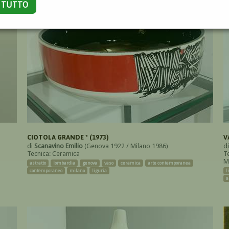
A TUTTO
CIOTOLA GRANDE * (1973)
V
di
Scanavino Emilio
(Genova 1922 / Milano 1986)
d
Tecnica: Ceramica
T
M
astratto
lombardia
genova
vaso
ceramica
arte contemporanea
contemporaneo
milano
liguria
l
a