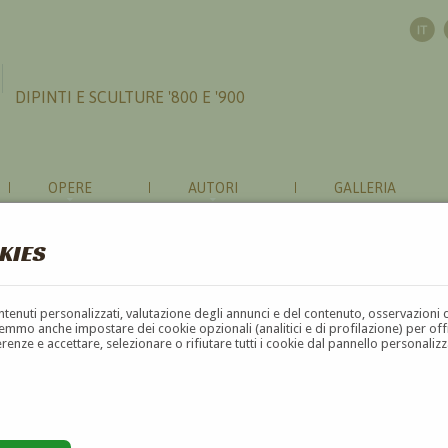
DIPINTI E SCULTURE '800 E '900
OPERE
AUTORI
GALLERIA
KIES
contenuti personalizzati, valutazione degli annunci e del contenuto, osservazioni 
mmo anche impostare dei cookie opzionali (analitici e di profilazione) per offrir
erenze e accettare, selezionare o rifiutare tutti i cookie dal pannello personali
G
H
I
J
K
L
M
N
O
P
Q
R
S
T
U