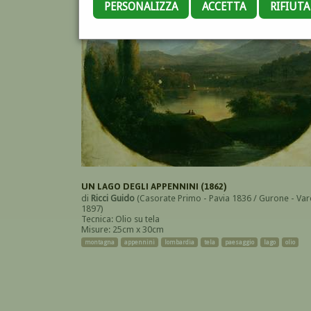
PERSONALIZZA
ACCETTA
RIFIUT
UN LAGO DEGLI APPENNINI (1862)
di
Ricci Guido
(Casorate Primo - Pavia 1836 / Gurone - Va
1897)
Tecnica: Olio su tela
Misure: 25cm x 30cm
montagna
appennini
lombardia
tela
paesaggio
lago
olio