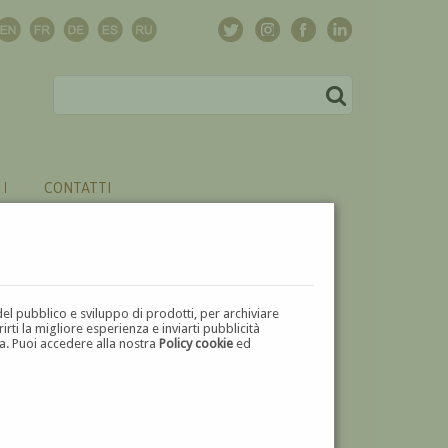
CONTATTI
del pubblico e sviluppo di prodotti, per archiviare
ti la migliore esperienza e inviarti pubblicità
zza. Puoi accedere alla nostra
Policy cookie
ed
V
W
X
Y
Z
⬅