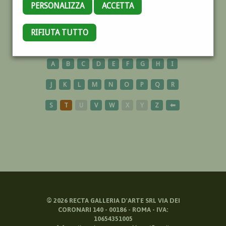
PERSONALIZZA
ACCETTA
LOMBARDIA
RIFIUTA TUTTO
A
B
C
D
E
F
G
H
I
J
K
L
M
N
O
P
Q
R
S
T
U
V
W
X
Y
Z
⬅
©
2026
RECTA GALLERIA D'ARTE SRL VIA DEI
CORONARI 140 - 00186 - ROMA - IVA:
10654351005