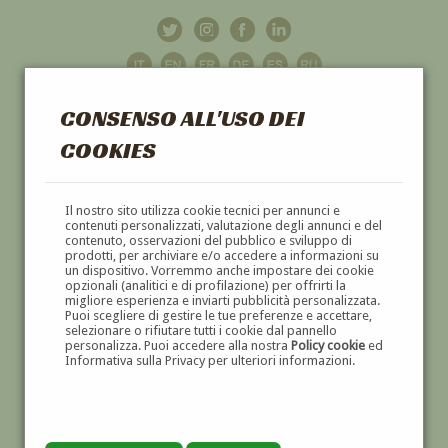
CONSENSO ALL'USO DEI
COOKIES
GALLERIA
D'ARTE
Il nostro sito utilizza cookie tecnici per annunci e
contenuti personalizzati, valutazione degli annunci e del
contenuto, osservazioni del pubblico e sviluppo di
DIPINTI E SCULTURE '800 E '900
prodotti, per archiviare e/o accedere a informazioni su
un dispositivo. Vorremmo anche impostare dei cookie
opzionali (analitici e di profilazione) per offrirti la
migliore esperienza e inviarti pubblicità personalizzata.
Puoi scegliere di gestire le tue preferenze e accettare,
selezionare o rifiutare tutti i cookie dal pannello
personalizza. Puoi accedere alla nostra
Policy cookie
ed
Informativa sulla Privacy per ulteriori informazioni.