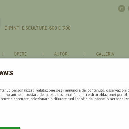
DIPINTI E SCULTURE '800 E '900
OPERE
AUTORI
GALLERIA
KIES
contenuti personalizzati, valutazione degli annunci e del contenuto, osservazioni 
mmo anche impostare dei cookie opzionali (analitici e di profilazione) per offrir
erenze e accettare, selezionare o rifiutare tutti i cookie dal pannello personali
G
H
I
J
K
L
M
N
O
P
Q
R
S
T
U