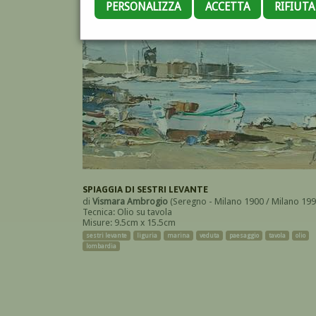
PERSONALIZZA
ACCETTA
RIFIUT
SPIAGGIA DI SESTRI LEVANTE
di
Vismara Ambrogio
(Seregno - Milano 1900 / Milano 199
Tecnica: Olio su tavola
Misure: 9.5cm x 15.5cm
sestri levante
liguria
marina
veduta
paesaggio
tavola
olio
lombardia