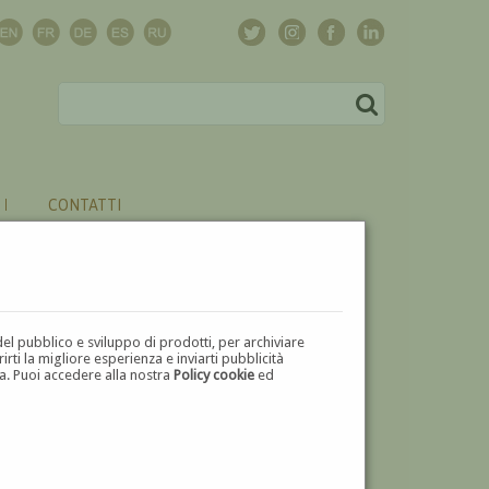
CONTATTI
del pubblico e sviluppo di prodotti, per archiviare
ti la migliore esperienza e inviarti pubblicità
zza. Puoi accedere alla nostra
Policy cookie
ed
V
W
X
Y
Z
⬅