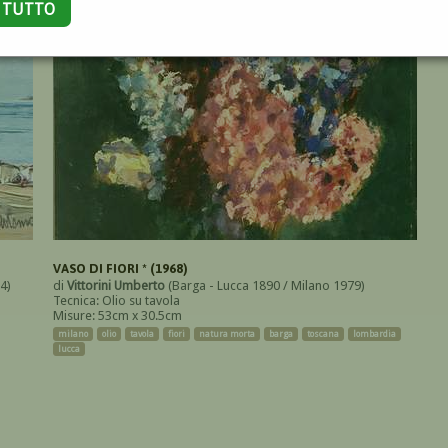
A TUTTO
VASO DI FIORI * (1968)
4)
di
Vittorini Umberto
(Barga - Lucca 1890 / Milano 1979)
Tecnica: Olio su tavola
Misure: 53cm x 30.5cm
milano
olio
tavola
fiori
natura morta
barga
toscana
lombardia
lucca