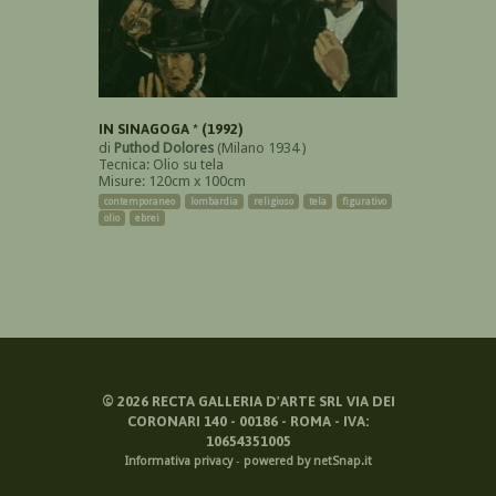
IN SINAGOGA * (1992)
di
Puthod Dolores
(Milano 1934 )
Tecnica: Olio su tela
Misure: 120cm x 100cm
contemporaneo
lombardia
religioso
tela
figurativo
olio
ebrei
©
2026
RECTA GALLERIA D'ARTE SRL VIA DEI
CORONARI 140 - 00186 - ROMA - IVA:
10654351005
Informativa privacy
-
powered by netSnap.it