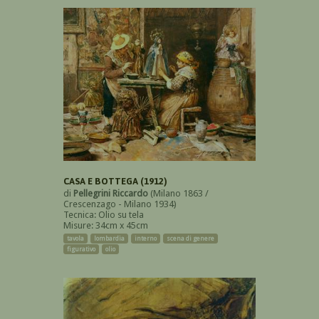
CASA E BOTTEGA (1912)
di
Pellegrini Riccardo
(Milano 1863 /
Crescenzago - Milano 1934)
Tecnica: Olio su tela
Misure: 34cm x 45cm
tavola
lombardia
interno
scena di genere
figurativo
olio