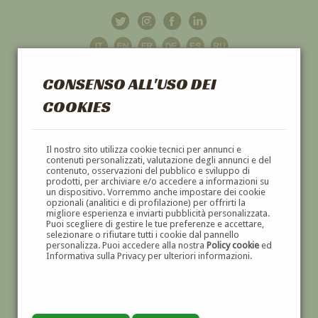
CONSENSO ALL'USO DEI
COOKIES
GALLERIA
D'ARTE
Il nostro sito utilizza cookie tecnici per annunci e
contenuti personalizzati, valutazione degli annunci e del
contenuto, osservazioni del pubblico e sviluppo di
DIPINTI E SCULTURE '800 E '900
prodotti, per archiviare e/o accedere a informazioni su
un dispositivo. Vorremmo anche impostare dei cookie
opzionali (analitici e di profilazione) per offrirti la
migliore esperienza e inviarti pubblicità personalizzata.
Puoi scegliere di gestire le tue preferenze e accettare,
selezionare o rifiutare tutti i cookie dal pannello
personalizza. Puoi accedere alla nostra
Policy cookie
ed
Informativa sulla Privacy per ulteriori informazioni.