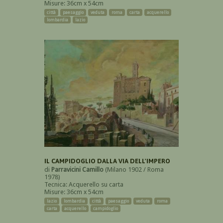
Misure: 36cm x 54cm
città
paesaggio
veduta
roma
carta
acquerello
lombardia
lazio
IL CAMPIDOGLIO DALLA VIA DELL'IMPERO
di
Parravicini Camillo
(Milano 1902 / Roma
1978)
Tecnica: Acquerello su carta
Misure: 36cm x 54cm
lazio
lombardia
città
paesaggio
veduta
roma
carta
acquerello
campidoglio