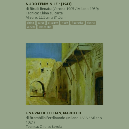
NUDO FEMMINILE * (1943)
di
Birolli Renato
(Verona 1905 / Milano 1959)
Tecnica: China su carta
Misure: 22.5cm x 31.5cm
china
carta
disegno
nudo
figurativo
donna
veneto
lombardia
UNA VIA DI TETUAN, MAROCCO
di
Brambilla Ferdinando
(Milano 1838 / Milano
1921)
Tecnica: Olio su tavola