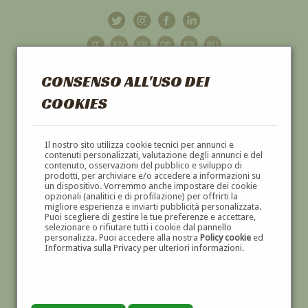
CONSENSO ALL'USO DEI
COOKIES
GALLERIA
D'ARTE
Il nostro sito utilizza cookie tecnici per annunci e
contenuti personalizzati, valutazione degli annunci e del
contenuto, osservazioni del pubblico e sviluppo di
DIPINTI E SCULTURE '800 E '900
prodotti, per archiviare e/o accedere a informazioni su
un dispositivo. Vorremmo anche impostare dei cookie
opzionali (analitici e di profilazione) per offrirti la
migliore esperienza e inviarti pubblicità personalizzata.
Puoi scegliere di gestire le tue preferenze e accettare,
selezionare o rifiutare tutti i cookie dal pannello
personalizza. Puoi accedere alla nostra
Policy cookie
ed
Informativa sulla Privacy per ulteriori informazioni.