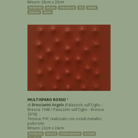
Misure: 28cm x 20cm
lombardia
tetuan
orientalista
olio
veduta
marocco
tavola
MULTISPARO ROSSO *
di
Brescianini Angelo
(Palazzolo sull'Oglio -
Brescia 1948 / Palazzolo sull'Oglio - Brescia
2016)
Tecnica: PVC realizzato con ossidi metallici
policromi
Misure: 22cm x 24cm
lombardia
brescia
contemporaneo
astratto