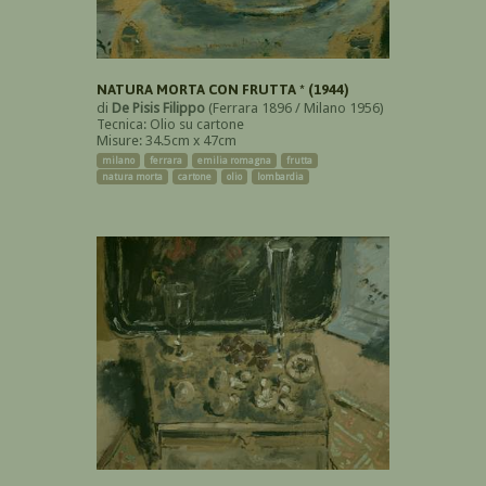
NATURA MORTA CON FRUTTA * (1944)
di
De Pisis Filippo
(Ferrara 1896 / Milano 1956)
Tecnica: Olio su cartone
Misure: 34.5cm x 47cm
milano
ferrara
emilia romagna
frutta
natura morta
cartone
olio
lombardia