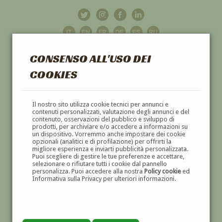
CONSENSO ALL'USO DEI
COOKIES
GALLERIA
D'ARTE
Il nostro sito utilizza cookie tecnici per annunci e
contenuti personalizzati, valutazione degli annunci e del
contenuto, osservazioni del pubblico e sviluppo di
DIPINTI E SCULTURE '800 E '900
prodotti, per archiviare e/o accedere a informazioni su
un dispositivo. Vorremmo anche impostare dei cookie
opzionali (analitici e di profilazione) per offrirti la
migliore esperienza e inviarti pubblicità personalizzata.
Puoi scegliere di gestire le tue preferenze e accettare,
selezionare o rifiutare tutti i cookie dal pannello
personalizza. Puoi accedere alla nostra
Policy cookie
ed
Informativa sulla Privacy per ulteriori informazioni.