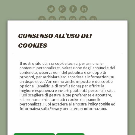
CONSENSO ALL'USO DEI
COOKIES
GALLERIA
D'ARTE
Il nostro sito utilizza cookie tecnici per annunci e
contenuti personalizzati, valutazione degli annunci e del
contenuto, osservazioni del pubblico e sviluppo di
DIPINTI E SCULTURE '800 E '900
prodotti, per archiviare e/o accedere a informazioni su
un dispositivo. Vorremmo anche impostare dei cookie
opzionali (analitici e di profilazione) per offrirti la
migliore esperienza e inviarti pubblicità personalizzata.
Puoi scegliere di gestire le tue preferenze e accettare,
selezionare o rifiutare tutti i cookie dal pannello
personalizza. Puoi accedere alla nostra
Policy cookie
ed
Informativa sulla Privacy per ulteriori informazioni.