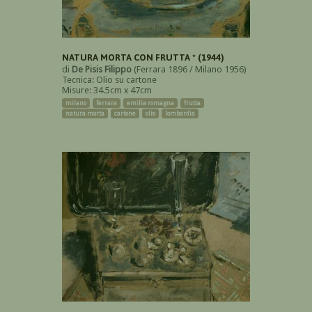
NATURA MORTA CON FRUTTA * (1944)
di
De Pisis Filippo
(Ferrara 1896 / Milano 1956)
Tecnica: Olio su cartone
Misure: 34.5cm x 47cm
milano
ferrara
emilia romagna
frutta
natura morta
cartone
olio
lombardia