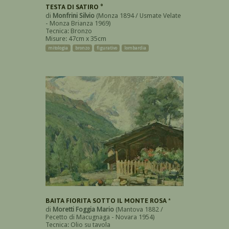
TESTA DI SATIRO °
di
Monfrini Silvio
(Monza 1894 / Usmate Velate
- Monza Brianza 1969)
Tecnica: Bronzo
Misure: 47cm x 35cm
mitologia
bronzo
figurativo
lombardia
BAITA FIORITA SOTTO IL MONTE ROSA *
di
Moretti Foggia Mario
(Mantova 1882 /
Pecetto di Macugnaga - Novara 1954)
Tecnica: Olio su tavola