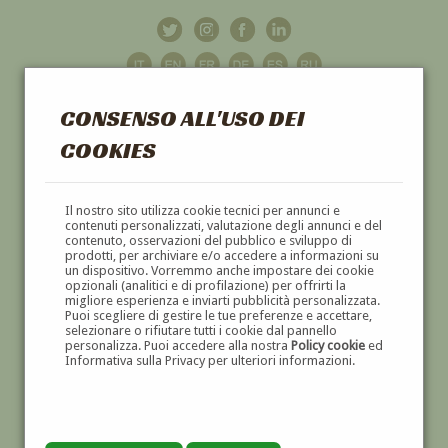
CONSENSO ALL'USO DEI
COOKIES
GALLERIA
D'ARTE
Il nostro sito utilizza cookie tecnici per annunci e
contenuti personalizzati, valutazione degli annunci e del
contenuto, osservazioni del pubblico e sviluppo di
DIPINTI E SCULTURE '800 E '900
prodotti, per archiviare e/o accedere a informazioni su
un dispositivo. Vorremmo anche impostare dei cookie
opzionali (analitici e di profilazione) per offrirti la
migliore esperienza e inviarti pubblicità personalizzata.
Puoi scegliere di gestire le tue preferenze e accettare,
selezionare o rifiutare tutti i cookie dal pannello
personalizza. Puoi accedere alla nostra
Policy cookie
ed
Informativa sulla Privacy per ulteriori informazioni.