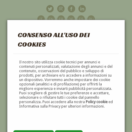
CONSENSO ALL'USO DEI
COOKIES
GALLERIA
D'ARTE
Il nostro sito utilizza cookie tecnici per annunci e
contenuti personalizzati, valutazione degli annunci e del
contenuto, osservazioni del pubblico e sviluppo di
DIPINTI E SCULTURE '800 E '900
prodotti, per archiviare e/o accedere a informazioni su
un dispositivo. Vorremmo anche impostare dei cookie
opzionali (analitici e di profilazione) per offrirti la
migliore esperienza e inviarti pubblicità personalizzata.
Puoi scegliere di gestire le tue preferenze e accettare,
selezionare o rifiutare tutti i cookie dal pannello
personalizza. Puoi accedere alla nostra
Policy cookie
ed
Informativa sulla Privacy per ulteriori informazioni.