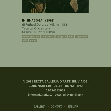
IN SINAGOGA * (1992)
di
Puthod Dolores
(Milano 1934 )
Tecnica: Olio su tela
Misure: 120cm x 100cm
contemporaneo
lombardia
religioso
tela
figurativo
olio
ebrei
©
2026
RECTA GALLERIA D'ARTE SRL VIA DEI
CORONARI 140 - 00186 - ROMA - IVA:
10654351005
Informativa privacy
-
powered by netSnap.it
GALLERIA
CONTATTI
SITEMAP