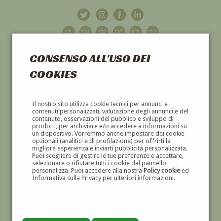
CONSENSO ALL'USO DEI
COOKIES
GALLERIA
D'ARTE
Il nostro sito utilizza cookie tecnici per annunci e
contenuti personalizzati, valutazione degli annunci e del
contenuto, osservazioni del pubblico e sviluppo di
DIPINTI E SCULTURE '800 E '900
prodotti, per archiviare e/o accedere a informazioni su
un dispositivo. Vorremmo anche impostare dei cookie
opzionali (analitici e di profilazione) per offrirti la
migliore esperienza e inviarti pubblicità personalizzata.
Puoi scegliere di gestire le tue preferenze e accettare,
selezionare o rifiutare tutti i cookie dal pannello
personalizza. Puoi accedere alla nostra
Policy cookie
ed
Informativa sulla Privacy per ulteriori informazioni.