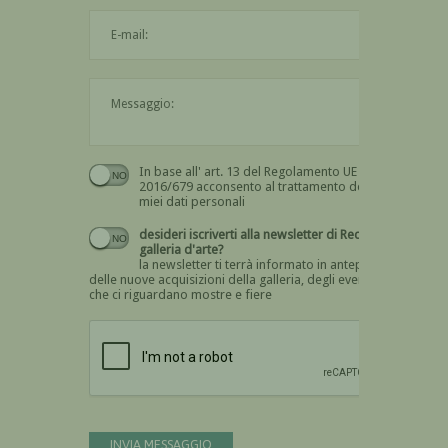
L'indirizzo mail non è valido
Il messaggio è obbligatorio
In base all' art. 13 del Regolamento UE n.
Devi dare il consenso
2016/679 acconsento al trattamento dei
miei dati personali
desideri iscriverti alla newsletter di Recta
galleria d'arte?
la newsletter ti terrà informato in anteprima
delle nuove acquisizioni della galleria, degli eventi
che ci riguardano mostre e fiere
Devi confermare di essere umano
INVIA MESSAGGIO