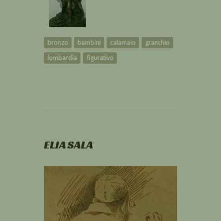
bronzo
bambini
calamaio
granchio
lombardia
figurativo
ELIA SALA