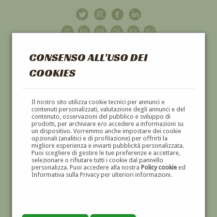
CONSENSO ALL'USO DEI
COOKIES
GALLERIA
D'ARTE
Il nostro sito utilizza cookie tecnici per annunci e
contenuti personalizzati, valutazione degli annunci e del
contenuto, osservazioni del pubblico e sviluppo di
DIPINTI E SCULTURE '800 E '900
prodotti, per archiviare e/o accedere a informazioni su
un dispositivo. Vorremmo anche impostare dei cookie
opzionali (analitici e di profilazione) per offrirti la
migliore esperienza e inviarti pubblicità personalizzata.
Puoi scegliere di gestire le tue preferenze e accettare,
selezionare o rifiutare tutti i cookie dal pannello
personalizza. Puoi accedere alla nostra
Policy cookie
ed
Informativa sulla Privacy per ulteriori informazioni.