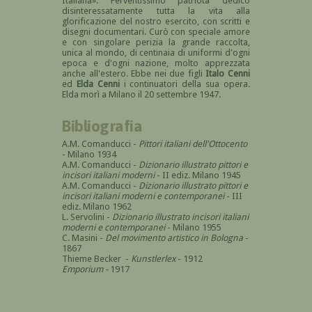
Italiana». Ferventissimo patriota dedicò
disinteressatamente tutta la vita alla
glorificazione del nostro esercito, con scritti e
disegni documentari. Curò con speciale amore
e con singolare perizia la grande raccolta,
unica al mondo, di centinaia di uniformi d'ogni
epoca e d'ogni nazione, molto apprezzata
anche all'estero. Ebbe nei due figli
Italo Cenni
ed
Elda Cenni
i continuatori della sua opera.
Elda morì a Milano il 20 settembre 1947.
Bibliografia
A.M. Comanducci -
Pittori italiani dell'Ottocento
- Milano 1934
A.M. Comanducci -
Dizionario illustrato pittori e
incisori italiani moderni
- II ediz. Milano 1945
A.M. Comanducci -
Dizionario illustrato pittori e
incisori italiani moderni e contemporanei
- III
ediz. Milano 1962
L. Servolini -
Dizionario illustrato incisori italiani
moderni e contemporanei
- Milano 1955
C. Masini -
Del movimento artistico in Bologna
-
1867
Thieme Becker -
Kunstlerlex
- 1912
Emporium -
1917