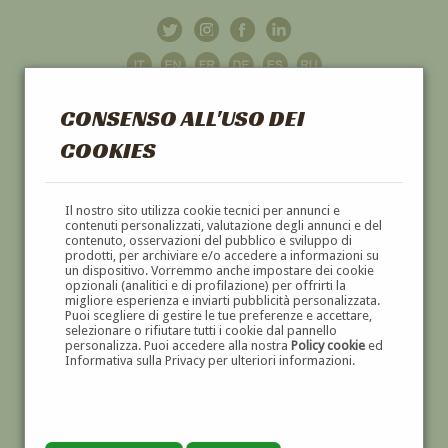
CONSENSO ALL'USO DEI
COOKIES
GALLERIA
D'ARTE
Il nostro sito utilizza cookie tecnici per annunci e
contenuti personalizzati, valutazione degli annunci e del
contenuto, osservazioni del pubblico e sviluppo di
DIPINTI E SCULTURE '800 E '900
prodotti, per archiviare e/o accedere a informazioni su
un dispositivo. Vorremmo anche impostare dei cookie
opzionali (analitici e di profilazione) per offrirti la
migliore esperienza e inviarti pubblicità personalizzata.
Puoi scegliere di gestire le tue preferenze e accettare,
selezionare o rifiutare tutti i cookie dal pannello
personalizza. Puoi accedere alla nostra
Policy cookie
ed
Informativa sulla Privacy per ulteriori informazioni.