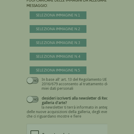
PUOI CARICARE DELLE IMMAGINI DA ALLEGARE AL
MESSAGGIO:
SELEZIONA IMMAGINE N.1
SELEZIONA IMMAGINE N.2
SELEZIONA IMMAGINE N.3
SELEZIONA IMMAGINE N.4
SELEZIONA IMMAGINE N.5
In base all' art. 13 del Regolamento UE n.
Devi dare il consenso
2016/679 acconsento al trattamento dei
miei dati personali
desideri iscriverti alla newsletter di Recta
galleria d'arte?
la newsletter ti terrà informato in anteprima
delle nuove acquisizioni della galleria, degli eventi
che ci riguardano mostre e fiere
Devi confermare di essere umano