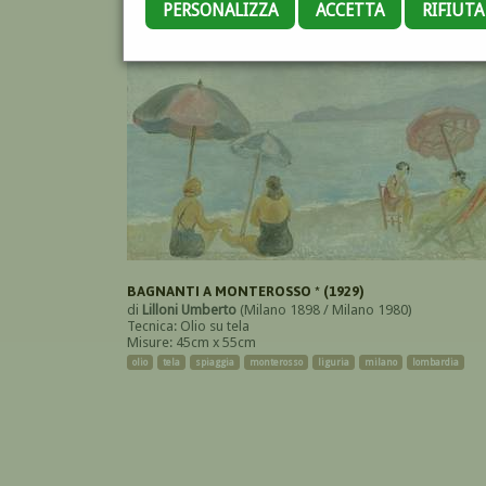
PERSONALIZZA
ACCETTA
RIFIUT
BAGNANTI A MONTEROSSO * (1929)
di
Lilloni Umberto
(Milano 1898 / Milano 1980)
Tecnica: Olio su tela
Misure: 45cm x 55cm
olio
tela
spiaggia
monterosso
liguria
milano
lombardia