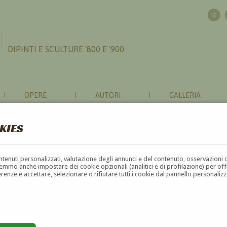
DIPINTI E SCULTURE '800 E '900
OPERE
AUTORI
GALLERIA
KIES
contenuti personalizzati, valutazione degli annunci e del contenuto, osservazioni 
mmo anche impostare dei cookie opzionali (analitici e di profilazione) per offrir
erenze e accettare, selezionare o rifiutare tutti i cookie dal pannello personali
F
G
H
I
J
K
L
M
N
O
P
Q
R
S
T