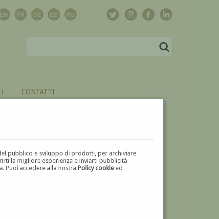
CONTATTI
del pubblico e sviluppo di prodotti, per archiviare
ti la migliore esperienza e inviarti pubblicità
zza. Puoi accedere alla nostra
Policy cookie
ed
U
V
W
X
Y
Z