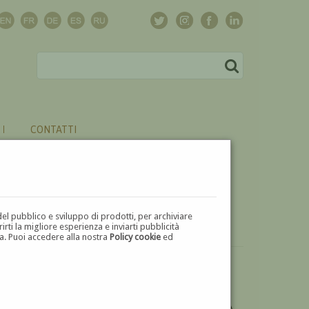
CONTATTI
del pubblico e sviluppo di prodotti, per archiviare
ti la migliore esperienza e inviarti pubblicità
zza. Puoi accedere alla nostra
Policy cookie
ed
DESIDERI ULTERIORI INFORMAZIONI SULL'OPERA