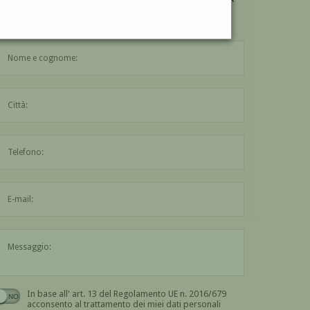
"SOMALA"
DI SALVATORE FIUME?
Compila il modulo di contatto qui sotto
Il nome è obbligatorio
La città è obbligatoria
L'indirizzo mail non è valido
Il messaggio è obbligatorio
In base all' art. 13 del Regolamento UE n. 2016/679
Devi dare il consenso
acconsento al trattamento dei miei dati personali