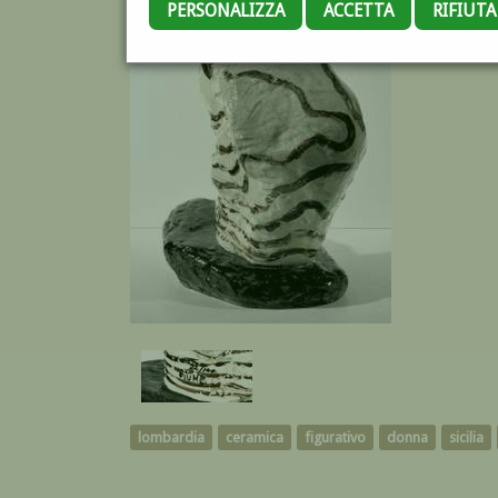
PERSONALIZZA
ACCETTA
RIFIUT
lombardia
ceramica
figurativo
donna
sicilia