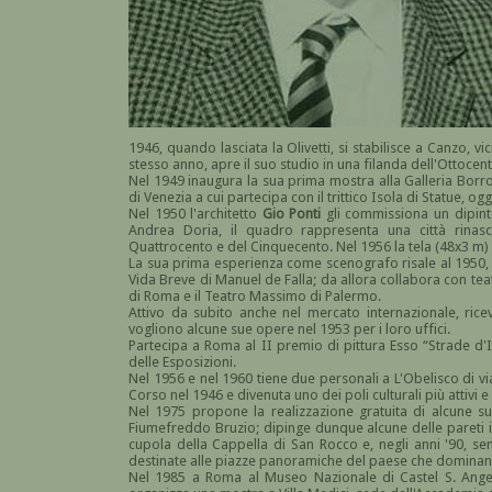
1946, quando lasciata la Olivetti, si stabilisce a Canzo, v
stesso anno, apre il suo studio in una filanda dell'Ottocen
Nel 1949 inaugura la sua prima mostra alla Galleria Borrom
di Venezia a cui partecipa con il trittico Isola di Statue, og
Nel 1950 l'architetto
Gio Ponti
gli commissiona un dipinto
Andrea Doria, il quadro rappresenta una città rinasci
Quattrocento e del Cinquecento. Nel 1956 la tela (48x3 m)
La sua prima esperienza come scenografo risale al 1950, 
Vida Breve di Manuel de Falla; da allora collabora con tea
di Roma e il Teatro Massimo di Palermo.
Attivo da subito anche nel mercato internazionale, ric
vogliono alcune sue opere nel 1953 per i loro uffici.
Partecipa a Roma al II premio di pittura Esso “Strade d'I
delle Esposizioni.
Nel 1956 e nel 1960 tiene due personali a L'Obelisco di vi
Corso nel 1946 e divenuta uno dei poli culturali più attivi e 
Nel 1975 propone la realizzazione gratuita di alcune su
Fiumefreddo Bruzio; dipinge dunque alcune delle pareti in
cupola della Cappella di San Rocco e, negli anni '90, s
destinate alle piazze panoramiche del paese che dominano 
Nel 1985 a Roma al Museo Nazionale di Castel S. Angel