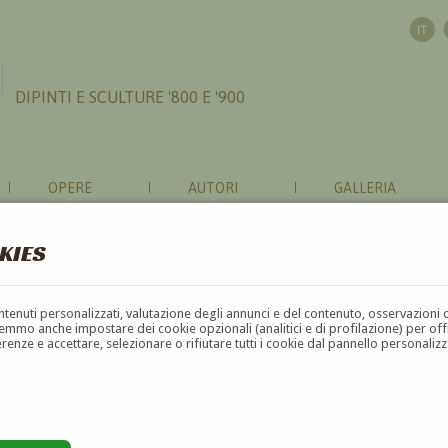
DIPINTI E SCULTURE '800 E '900
OPERE
AUTORI
GALLERIA
KIES
contenuti personalizzati, valutazione degli annunci e del contenuto, osservazioni 
mmo anche impostare dei cookie opzionali (analitici e di profilazione) per offrir
erenze e accettare, selezionare o rifiutare tutti i cookie dal pannello personali
TORE (COMISO - RAGUSA 1915 / MILANO 1997)
mica
ramica 22 / 100.