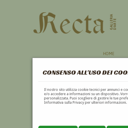
GALLERIA
D'ARTE
HOME
CONSENSO ALL'USO DEI COO
SOMALA
Il nostro sito utilizza cookie tecnici per annunci e 
e/o accedere a informazioni su un dispositivo. Vorre
personalizzata. Puoi scegliere di gestire le tue pref
FIUME SALVA
Informativa sulla Privacy per ulteriori informazioni.
Tecnica: Cera
Misure: 44cm
Multiplo in ce