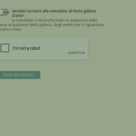
desideri iscriverti alla newsletter di Recta galleria
d'arte?
la newsletter ti terrà informato in anteprima delle
ove acquisizioni della galleria, degli eventi che ci riguardano
ostre e fiere
Devi confermare di essere umano
INVIA MESSAGGIO