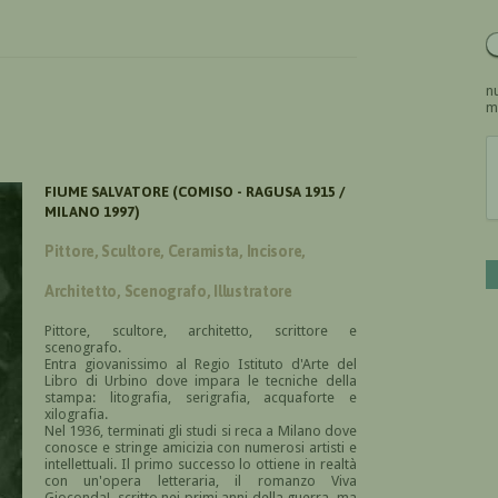
nu
m
FIUME SALVATORE (COMISO - RAGUSA 1915 /
MILANO 1997)
Pittore, Scultore, Ceramista, Incisore,
Architetto, Scenografo, Illustratore
Pittore, scultore, architetto, scrittore e
scenografo.
Entra giovanissimo al Regio Istituto d'Arte del
Libro di Urbino dove impara le tecniche della
stampa: litografia, serigrafia, acquaforte e
xilografia.
Nel 1936, terminati gli studi si reca a Milano dove
conosce e stringe amicizia con numerosi artisti e
intellettuali. Il primo successo lo ottiene in realtà
con un'opera letteraria, il romanzo Viva
Gioconda!, scritto nei primi anni della guerra, ma