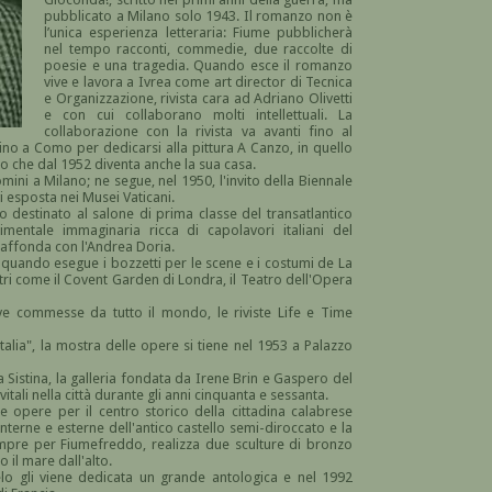
pubblicato a Milano solo 1943. Il romanzo non è
l’unica esperienza letteraria: Fiume pubblicherà
nel tempo racconti, commedie, due raccolte di
poesie e una tragedia. Quando esce il romanzo
vive e lavora a Ivrea come art director di Tecnica
e Organizzazione, rivista cara ad Adriano Olivetti
e con cui collaborano molti intellettuali. La
collaborazione con la rivista va avanti fino al
icino a Como per dedicarsi alla pittura A Canzo, in quello
to che dal 1952 diventa anche la sua casa.
ini a Milano; ne segue, nel 1950, l'invito della Biennale
gi esposta nei Musei Vaticani.
 destinato al salone di prima classe del transatlantico
mentale immaginaria ricca di capolavori italiani del
 affonda con l'Andrea Doria.
quando esegue i bozzetti per le scene e i costumi de La
tri come il Covent Garden di Londra, il Teatro dell'Opera
eve commesse da tutto il mondo, le riviste Life e Time
talia", la mostra delle opere si tiene nel 1953 a Palazzo
a Sistina, la galleria fondata da Irene Brin e Gaspero del
vitali nella città durante gli anni cinquanta e sessanta.
e opere per il centro storico della cittadina calabrese
terne e esterne dell'antico castello semi-diroccato e la
empre per Fiumefreddo, realizza due sculture di bronzo
il mare dall'alto.
o gli viene dedicata un grande antologica e nel 1992