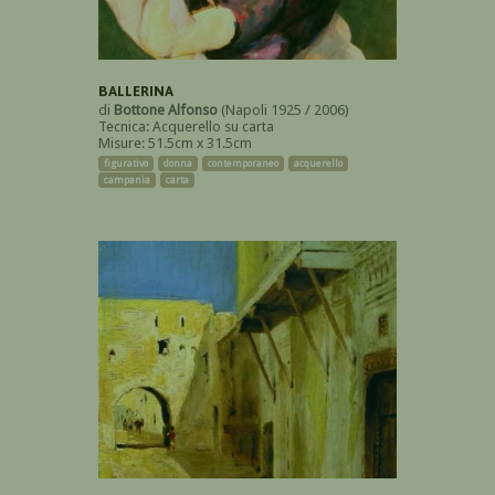
BALLERINA
di
Bottone Alfonso
(Napoli 1925 / 2006)
Tecnica: Acquerello su carta
Misure: 51.5cm x 31.5cm
figurativo
donna
contemporaneo
acquerello
campania
carta