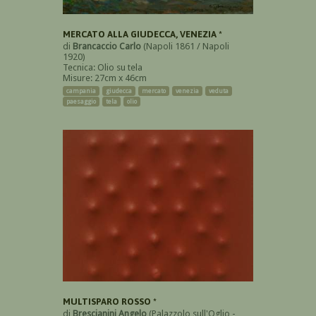
MERCATO ALLA GIUDECCA, VENEZIA *
di
Brancaccio Carlo
(Napoli 1861 / Napoli
1920)
Tecnica: Olio su tela
Misure: 27cm x 46cm
campania
giudecca
mercato
venezia
veduta
paesaggio
tela
olio
MULTISPARO ROSSO *
di
Brescianini Angelo
(Palazzolo sull'Oglio -