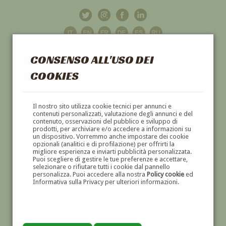
CONSENSO ALL'USO DEI
COOKIES
GALLERIA
D'ARTE
Il nostro sito utilizza cookie tecnici per annunci e
contenuti personalizzati, valutazione degli annunci e del
contenuto, osservazioni del pubblico e sviluppo di
DIPINTI E SCULTURE '800 E '900
prodotti, per archiviare e/o accedere a informazioni su
un dispositivo. Vorremmo anche impostare dei cookie
opzionali (analitici e di profilazione) per offrirti la
migliore esperienza e inviarti pubblicità personalizzata.
Puoi scegliere di gestire le tue preferenze e accettare,
selezionare o rifiutare tutti i cookie dal pannello
personalizza. Puoi accedere alla nostra
Policy cookie
ed
Informativa sulla Privacy per ulteriori informazioni.