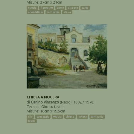
Misure: 27cm x 21cm
etiopia
figurativo
uomo
disegno
carta
orientalista
campania
africa
CHIESA A NOCERA
di
Canino Vincenzo
(Napoli 1892 / 1978)
Tecnica: Olio su tavola
Misure: 16cm x 19.5cm
olio
paesaggio
veduta
chiesa
nocera
campania
tavola