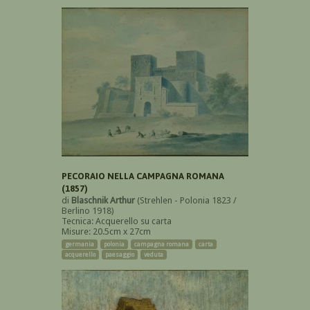
PECORAIO NELLA CAMPAGNA ROMANA
(1857)
di
Blaschnik Arthur
(Strehlen - Polonia 1823 /
Berlino 1918)
Tecnica: Acquerello su carta
Misure: 20.5cm x 27cm
germania
polonia
campagna romana
carta
acquerello
paesaggio
veduta