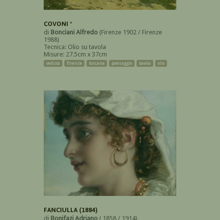
COVONI *
di
Bonciani Alfredo
(Firenze 1902 / Firenze
1988)
Tecnica: Olio su tavola
Misure: 27.5cm x 37cm
veduta
firenze
toscana
paesaggio
tavola
olio
FANCIULLA (1884)
di
Bonifazi Adriano
( 1858 / 1914)