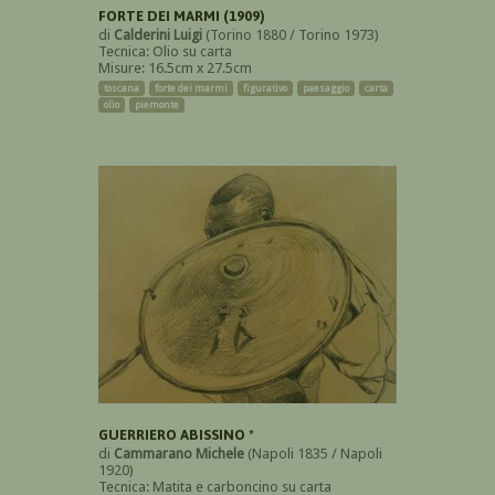
FORTE DEI MARMI (1909)
di
Calderini Luigi
(Torino 1880 / Torino 1973)
Tecnica: Olio su carta
Misure: 16.5cm x 27.5cm
toscana
forte dei marmi
figurativo
paesaggio
carta
olio
piemonte
GUERRIERO ABISSINO *
di
Cammarano Michele
(Napoli 1835 / Napoli
1920)
Tecnica: Matita e carboncino su carta