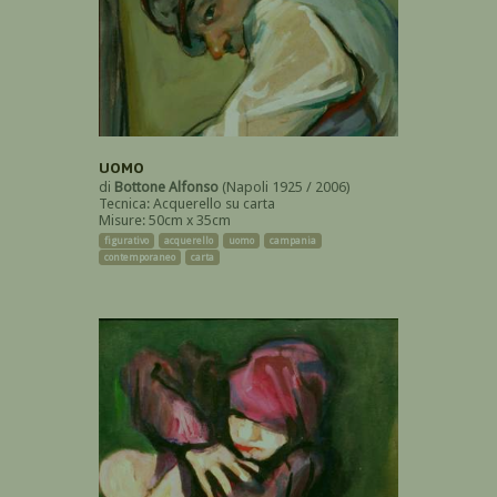
UOMO
di
Bottone Alfonso
(Napoli 1925 / 2006)
Tecnica: Acquerello su carta
Misure: 50cm x 35cm
figurativo
acquerello
uomo
campania
contemporaneo
carta