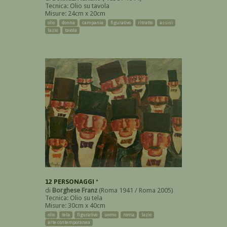
Tecnica: Olio su tavola
Misure: 24cm x 20cm
olio
donna
campania
figurativo
ritratto
assisi
lazio
tavola
12 PERSONAGGI *
di
Borghese Franz
(Roma 1941 / Roma 2005)
Tecnica: Olio su tela
Misure: 30cm x 40cm
olio
tela
figurativo
uomo
roma
lazio
arte contemporanea