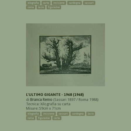
xilografia
carta
incisione
sardegna
sassari
roma
lazio
figurativo
L'ULTIMO GIGANTE - 1968 (1968)
di
Branca Remo
(Sassari 1897 / Roma 1988)
Tecnica: Xilografia su carta
Misure: 59cm x 71cm
xilografia
incisione
sassari
sardegna
lazio
roma
figurativo
carta