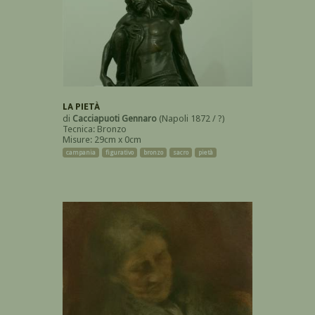
LA PIETÀ
di
Cacciapuoti Gennaro
(Napoli 1872 / ?)
Tecnica: Bronzo
Misure: 29cm x 0cm
campania
figurativo
bronzo
sacro
pietà