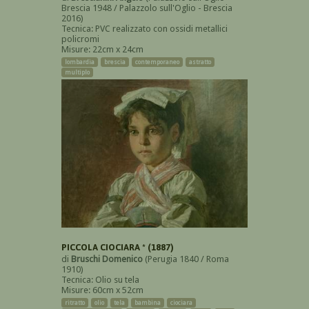
Brescia 1948 / Palazzolo sull'Oglio - Brescia
2016)
Tecnica: PVC realizzato con ossidi metallici
policromi
Misure: 22cm x 24cm
lombardia
brescia
contemporaneo
astratto
multiplo
PICCOLA CIOCIARA * (1887)
di
Bruschi Domenico
(Perugia 1840 / Roma
1910)
Tecnica: Olio su tela
Misure: 60cm x 52cm
ritratto
olio
tela
bambina
ciociara