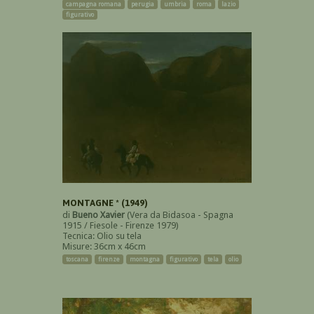
campagna romana
perugia
umbria
roma
lazio
figurativo
MONTAGNE * (1949)
di
Bueno Xavier
(Vera da Bidasoa - Spagna
1915 / Fiesole - Firenze 1979)
Tecnica: Olio su tela
Misure: 36cm x 46cm
toscana
firenze
montagna
figurativo
tela
olio