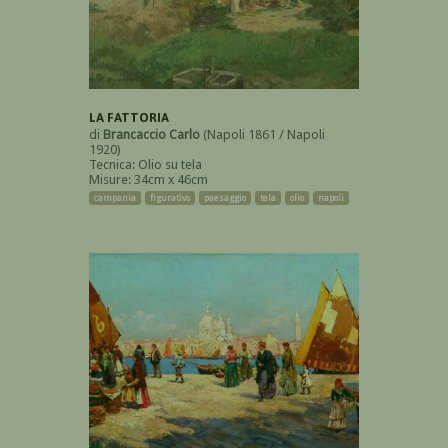
LA FATTORIA
di
Brancaccio Carlo
(Napoli 1861 / Napoli
1920)
Tecnica: Olio su tela
Misure: 34cm x 46cm
campania
figurativo
paesaggio
tela
olio
napoli