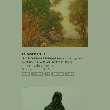
LA PASTORELLA
di
Buscaglione Giuseppe
(Ariano di Puglia -
Avellino 1868 / Rivoli Torinese 1928)
Tecnica: Olio su tavola
Misure: 44cm x 31.5cm
tavola
piemonte
olio
paesaggio
puglia