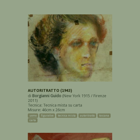
AUTORITRATTO (1943)
di
Borgianni Guido
(New York 1915 / Firenze
2011)
Tecnica: Tecnica mista su carta
Misure: 46cm x 26cm
uomo
figurativo
tecnica mista
autoritratto
toscana
carta