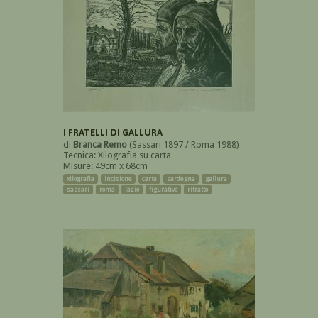
I FRATELLI DI GALLURA
di
Branca Remo
(Sassari 1897 / Roma 1988)
Tecnica: Xilografia su carta
Misure: 49cm x 68cm
xilografia
incisione
carta
sardegna
gallura
sassari
roma
lazio
figurativo
ritratto