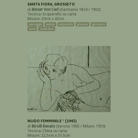
SANTA FIORA, GROSSETO
di
Binzer Von Carl
(Germania 1824 / 1902)
Tecnica: Acquerello su carta
Misure: 29cm x 43cm
paesaggio
veduta
acquerello
grosseto
germania
carta
santa fiora
NUDO FEMMINILE * (1943)
di
Birolli Renato
(Verona 1905 / Milano 1959)
Tecnica: China su carta
Misure: 22.5cm x 31.5cm