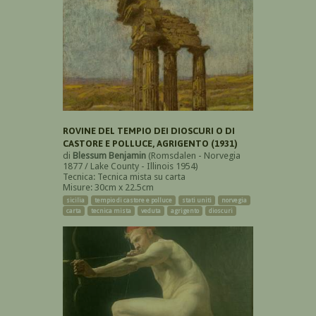
ROVINE DEL TEMPIO DEI DIOSCURI O DI
CASTORE E POLLUCE, AGRIGENTO (1931)
di
Blessum Benjamin
(Romsdalen - Norvegia
1877 / Lake County - Illinois 1954)
Tecnica: Tecnica mista su carta
Misure: 30cm x 22.5cm
sicilia
tempio di castore e polluce
stati uniti
norvegia
carta
tecnica mista
veduta
agrigento
dioscuri