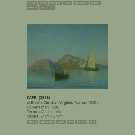
china
carta
disegno
nudo
figurativo
donna
veneto
lombardia
CAPRI (1876)
di
Blache Christian Virgilius
(Aarhus 1838 /
Copenaghen 1920)
Tecnica: Olio su tela
Misure: 24cm x 34cm
veduta
paesaggio
capri
olio
francia
tela