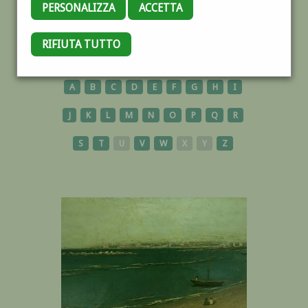
PERSONALIZZA
ACCETTA
RIFIUTA TUTTO
OPERE
A
B
C
D
E
F
G
H
I
J
K
L
M
N
O
P
Q
R
S
T
U
V
W
X
Y
Z