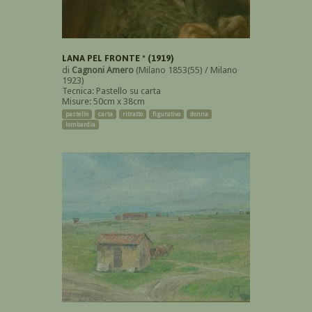
LANA PEL FRONTE * (1919)
di
Cagnoni Amero
(Milano 1853(55) / Milano
1923)
Tecnica: Pastello su carta
Misure: 50cm x 38cm
pastello
carta
ritratto
figurativo
donna
lombardia