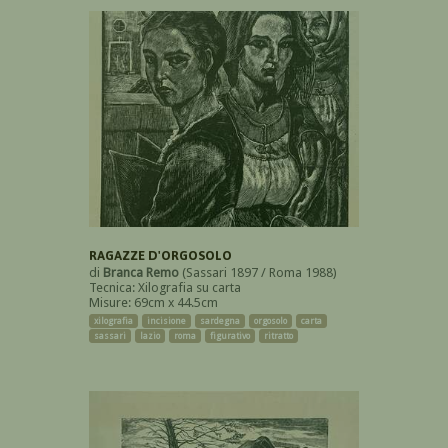
RAGAZZE D'ORGOSOLO
di
Branca Remo
(Sassari 1897 / Roma 1988)
Tecnica: Xilografia su carta
Misure: 69cm x 44.5cm
xilografia
incisione
sardegna
orgosolo
carta
sassari
lazio
roma
figurativo
ritratto