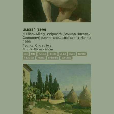
ULISSE ° (1890)
di
Blinov Nikoly Ossipovich (Блинов Николай
Осипович)
(Mosca 1868 / Kuokkala - Finlandia
1966)
Tecnica: Olio su tela
Misure: 88cm x 68cm
olio
tela
russia
ulisse
uomo
nudo
ritratto
figurativo
mosca
finlandia
kuokkala