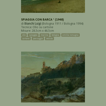
SPIAGGIA CON BARCA * (1948)
di
Bianchi Luigi
(Bologna 1911 / Bologna 1994)
Tecnica: Olio su cartone
Misure: 28.5cm x 46.5cm
olio
spiaggia
marina
bologna
emilia romagna
cartone
paesaggio
veduta