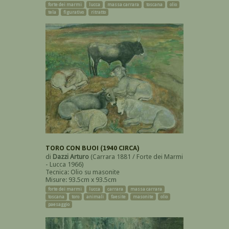
forte dei marmi
lucca
massa carrara
toscana
olio
tela
figurativo
ritratto
TORO CON BUOI (1940 CIRCA)
di
Dazzi Arturo
(Carrara 1881 / Forte dei Marmi
- Lucca 1966)
Tecnica: Olio su masonite
Misure: 93.5cm x 93.5cm
forte dei marmi
lucca
carrara
massa carrara
toscana
toro
animali
faesite
masonite
olio
paesaggio