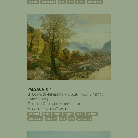
veduta
paesaggio
tela
olio
roma
campania
PAESAGGIO *
di
Corrodi Hermann
(Frascati - Roma 1844 /
Roma 1905)
Tecnica: Olio su cartone telato
Misure: 44cm x 71.5cm
frascati
lazio
roma
napoli
capri
veduta
paesaggio
cartone
tela
olio
campania