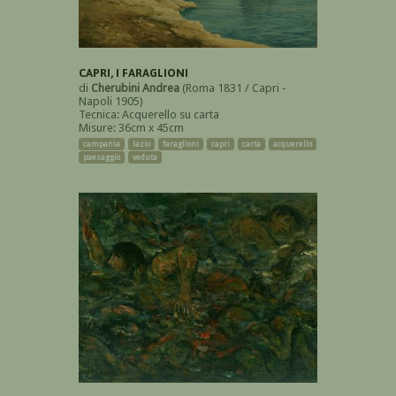
CAPRI, I FARAGLIONI
di
Cherubini Andrea
(Roma 1831 / Capri -
Napoli 1905)
Tecnica: Acquerello su carta
Misure: 36cm x 45cm
campania
lazio
faraglioni
capri
carta
acquerello
paesaggio
veduta