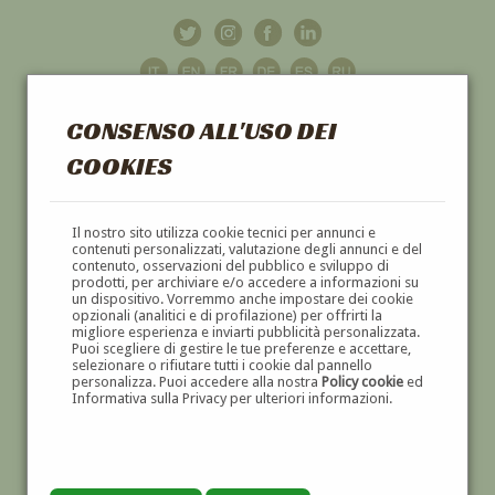
CONSENSO ALL'USO DEI
COOKIES
GALLERIA
D'ARTE
Il nostro sito utilizza cookie tecnici per annunci e
contenuti personalizzati, valutazione degli annunci e del
contenuto, osservazioni del pubblico e sviluppo di
DIPINTI E SCULTURE '800 E '900
prodotti, per archiviare e/o accedere a informazioni su
un dispositivo. Vorremmo anche impostare dei cookie
opzionali (analitici e di profilazione) per offrirti la
migliore esperienza e inviarti pubblicità personalizzata.
Puoi scegliere di gestire le tue preferenze e accettare,
selezionare o rifiutare tutti i cookie dal pannello
personalizza. Puoi accedere alla nostra
Policy cookie
ed
Informativa sulla Privacy per ulteriori informazioni.