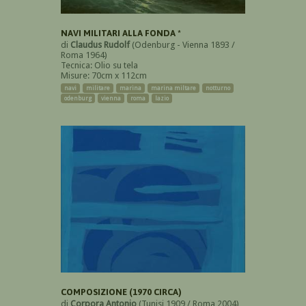
NAVI MILITARI ALLA FONDA *
di
Claudus Rudolf
(Odenburg - Vienna 1893 /
Roma 1964)
Tecnica: Olio su tela
Misure: 70cm x 112cm
navi
militare
marina
marina miltare
notturno
odenburg
vienna
roma
lazio
COMPOSIZIONE (1970 CIRCA)
di
Corpora Antonio
(Tunisi 1909 / Roma 2004)