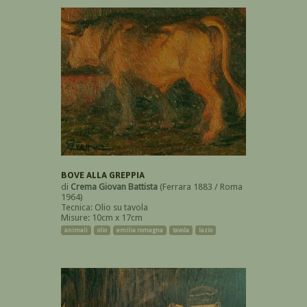
BOVE ALLA GREPPIA
di
Crema Giovan Battista
(Ferrara 1883 / Roma
1964)
Tecnica: Olio su tavola
Misure: 10cm x 17cm
animali
olio
emilia romagna
tavola
lazio