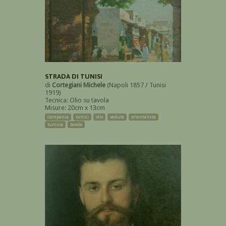
STRADA DI TUNISI
di
Cortegiani Michele
(Napoli 1857 / Tunisi
1919)
Tecnica: Olio su tavola
Misure: 20cm x 13cm
campania
tunisi
olio
veduta
orientalista
tunisia
tavola