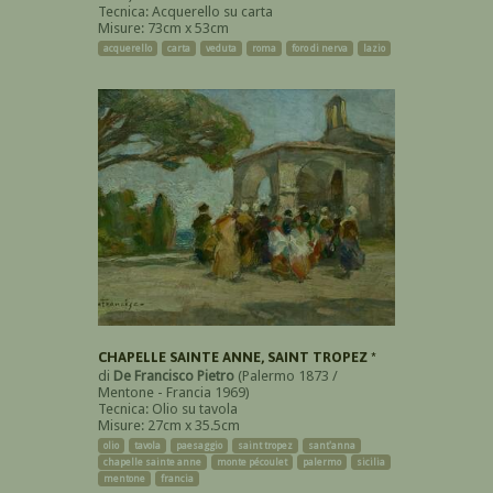
Tecnica: Acquerello su carta
Misure: 73cm x 53cm
acquerello
carta
veduta
roma
foro di nerva
lazio
CHAPELLE SAINTE ANNE, SAINT TROPEZ *
di
De Francisco Pietro
(Palermo 1873 /
Mentone - Francia 1969)
Tecnica: Olio su tavola
Misure: 27cm x 35.5cm
olio
tavola
paesaggio
saint tropez
sant'anna
chapelle sainte anne
monte pécoulet
palermo
sicilia
mentone
francia