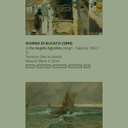
GIORNO DI BUCATO (1894)
di
De Angelis Agostino
(Angri - Salerno 1862 /
?)
Tecnica: Olio su tavola
Misure: 38cm x 23cm
tavola
campania
lavandaie
figurativo
olio