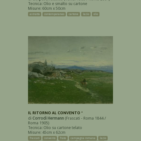
Tecnica: Olio e smalto su cartone
Misure: 60cm x 50cm
astratto
contemporaneo
cartone
lazio
olio
IL RITORNO AL CONVENTO *
di
Corrodi Hermann
(Frascati - Roma 1844 /
Roma 1905)
Tecnica: Olio su cartone telato
Misure: 45cm x 62cm
frascati
convento
frate
campagna romana
lazio