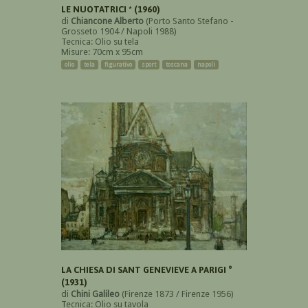
LE NUOTATRICI * (1960)
di
Chiancone Alberto
(Porto Santo Stefano -
Grosseto 1904 / Napoli 1988)
Tecnica: Olio su tela
Misure: 70cm x 95cm
olio
tela
figurativo
sport
toscana
napoli
LA CHIESA DI SANT GENEVIEVE A PARIGI °
(1931)
di
Chini Galileo
(Firenze 1873 / Firenze 1956)
Tecnica: Olio su tavola