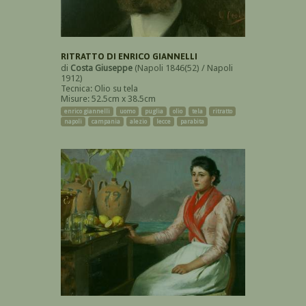
RITRATTO DI ENRICO GIANNELLI
di
Costa Giuseppe
(Napoli 1846(52) / Napoli
1912)
Tecnica: Olio su tela
Misure: 52.5cm x 38.5cm
enrico giannelli
uomo
puglia
olio
tela
ritratto
napoli
campania
alezio
lecce
parabita