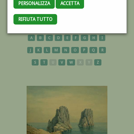
PERSONALIZZA
ACCETTA
RIFIUTA TUTTO
OPERE
A
B
C
D
E
F
G
H
I
J
K
L
M
N
O
P
Q
R
S
T
U
V
W
X
Y
Z