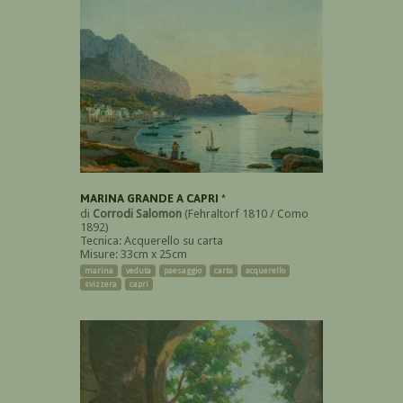
MARINA GRANDE A CAPRI *
di
Corrodi Salomon
(Fehraltorf 1810 / Como
1892)
Tecnica: Acquerello su carta
Misure: 33cm x 25cm
marina
veduta
paesaggio
carta
acquerello
svizzera
capri