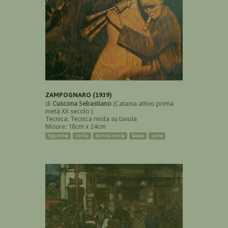
ZAMPOGNARO (1939)
di
Cuscona Sebastiano
(Catania attivo prima
metà XX secolo )
Tecnica: Tecnica mista su tavola
Misure: 18cm x 24cm
figurativo
sicilia
tecnica mista
tavola
uomo