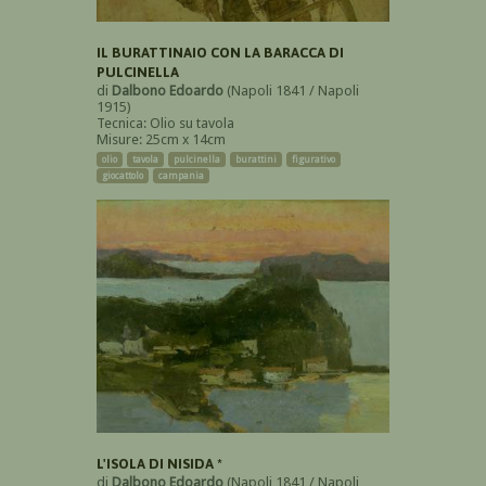
IL BURATTINAIO CON LA BARACCA DI
PULCINELLA
di
Dalbono Edoardo
(Napoli 1841 / Napoli
1915)
Tecnica: Olio su tavola
Misure: 25cm x 14cm
olio
tavola
pulcinella
burattini
figurativo
giocattolo
campania
L'ISOLA DI NISIDA *
di
Dalbono Edoardo
(Napoli 1841 / Napoli