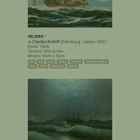
VELIERO *
di
Claudus Rudolf
(Odenburg - Vienna 1893 /
Roma 1964)
Tecnica: Olio su tela
Misure: 50cm x 70cm
olio
tela
nave
veliero
marina
marina militare
lazio
roma
odenburg
vienna