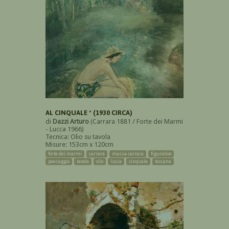
AL CINQUALE * (1930 CIRCA)
di
Dazzi Arturo
(Carrara 1881 / Forte dei Marmi
- Lucca 1966)
Tecnica: Olio su tavola
Misure: 153cm x 120cm
forte dei marmi
carrara
massa carrara
figurativo
paesaggio
tavola
olio
lucca
cinquale
toscana