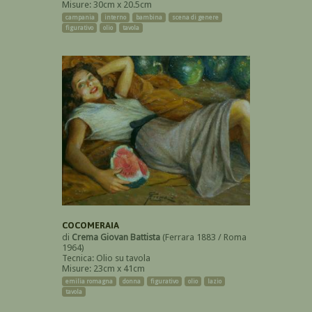
Misure: 30cm x 20.5cm
campania
interno
bambina
scena di genere
figurativo
olio
tavola
COCOMERAIA
di
Crema Giovan Battista
(Ferrara 1883 / Roma
1964)
Tecnica: Olio su tavola
Misure: 23cm x 41cm
emilia romagna
donna
figurativo
olio
lazio
tavola