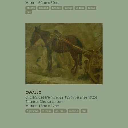
Misure: 60cm x 50cm
chiesa
toscana
firenze
parigi
veduta
tavola
olio
CAVALLO
di
Ciani Cesare
(Firenze 1854 / Firenze 1925)
Tecnica: Olio su cartone
Misure: 13cm x 17cm
figurativo
toscana
animali
cartone
olio