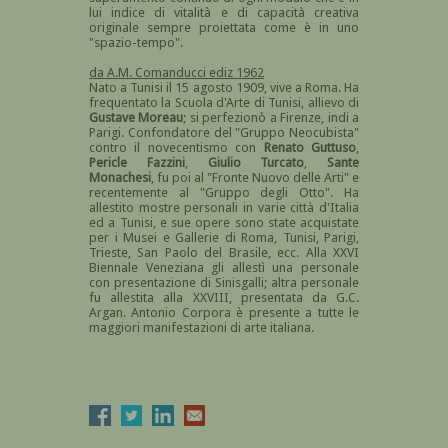
lui indice di vitalità e di capacità creativa
originale sempre proiettata come è in uno
"spazio-tempo".
da A.M. Comanducci ediz 1962
Nato a Tunisi il 15 agosto 1909, vive a Roma. Ha
frequentato la Scuola d'Arte di Tunisi, allievo di
Gustave Moreau
; si perfezionò a Firenze, indi a
Parigi. Confondatore del "Gruppo Neocubista"
contro il novecentismo con
Renato Guttuso
,
Pericle Fazzini
,
Giulio Turcato
,
Sante
Monachesi
, fu poi al "Fronte Nuovo delle Arti" e
recentemente al "Gruppo degli Otto". Ha
allestito mostre personali in varie città d'Italia
ed a Tunisi, e sue opere sono state acquistate
per i Musei e Gallerie di Roma, Tunisi, Parigi,
Trieste, San Paolo del Brasile, ecc. Alla XXVI
Biennale Veneziana gli allestì una personale
con presentazione di Sinisgalli; altra personale
fu allestita alla XXVIII, presentata da G.C.
Argan. Antonio Corpora è presente a tutte le
maggiori manifestazioni di arte italiana.