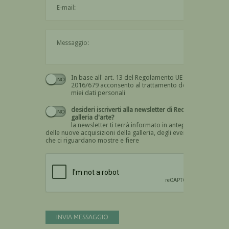
Il messaggio è obbligatorio
In base all' art. 13 del Regolamento UE n.
Devi dare il consenso
2016/679 acconsento al trattamento dei
miei dati personali
desideri iscriverti alla newsletter di Recta
galleria d'arte?
la newsletter ti terrà informato in anteprima
delle nuove acquisizioni della galleria, degli eventi
che ci riguardano mostre e fiere
Devi confermare di essere umano
INVIA MESSAGGIO