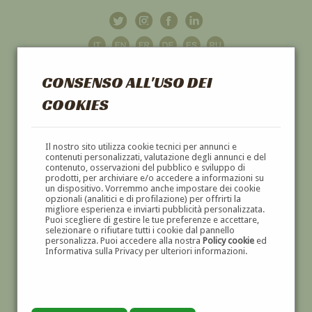
CONSENSO ALL'USO DEI
COOKIES
GALLERIA
D'ARTE
Il nostro sito utilizza cookie tecnici per annunci e
contenuti personalizzati, valutazione degli annunci e del
contenuto, osservazioni del pubblico e sviluppo di
DIPINTI E SCULTURE '800 E '900
prodotti, per archiviare e/o accedere a informazioni su
un dispositivo. Vorremmo anche impostare dei cookie
opzionali (analitici e di profilazione) per offrirti la
migliore esperienza e inviarti pubblicità personalizzata.
Puoi scegliere di gestire le tue preferenze e accettare,
selezionare o rifiutare tutti i cookie dal pannello
personalizza. Puoi accedere alla nostra
Policy cookie
ed
Informativa sulla Privacy per ulteriori informazioni.