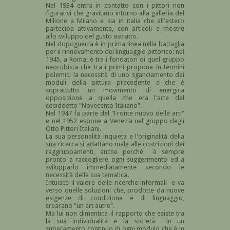
Nel 1934 entra in contatto con i pittori non
figurativi che gravitano intorno alla galleria del
Milione a Milano e sia in italia che all'estero
partecipa attivamente, con articoli e mostre
allo sviluppo del gusto astratto.
Nel dopoguerra è in prima linea nella battaglia
per il rinnovamento del linguaggio pittorico: nel
1945, a Roma, è tra i fondatori di quel gruppo
neocubista che tra i primi propone in termini
polemici la necessità di uno sganciamento dai
moduli della pittura precedente e che è
soprattutto un movimento di energica
opposizione a quella che era l'arte del
cosiddetto "Novecento Italiano".
Nel 1947 fa parte del "Fronte nuovo delle arti"
e nel 1952 espone a Venezia nel gruppo degli
Otto Pittori Italiani.
La sua personalità inquieta e l'originalità della
sua ricerca si adattano male alle costrizioni dei
raggruppamenti, anche perchè è sempre
pronto a raccogliere ogni suggerimento ed a
svilupparlo immediatamente secondo le
necessità della sua tematica.
Intuisce il valore delle ricerche informali e va
verso quelle soluzioni che, prodotte da nuove
esigenze di condizione e di linguaggio,
crearano "un art autre".
Ma lui non dimentica il rapporto che esiste tra
la sua individualità e la società in un
superamento continuo di ogni modulo che è in