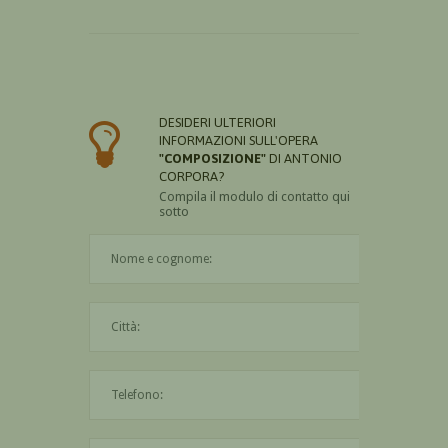
DESIDERI ULTERIORI
INFORMAZIONI SULL'OPERA
"COMPOSIZIONE"
DI ANTONIO
CORPORA?
Compila il modulo di contatto qui
sotto
Il nome è obbligatorio
La città è obbligatoria
L'indirizzo mail non è valido