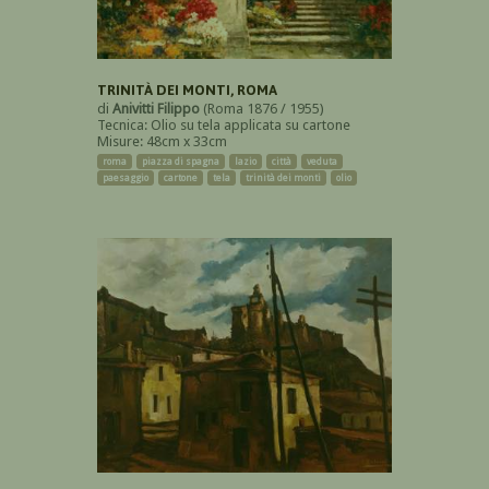
TRINITÀ DEI MONTI, ROMA
di
Anivitti Filippo
(Roma 1876 / 1955)
Tecnica: Olio su tela applicata su cartone
Misure: 48cm x 33cm
roma
piazza di spagna
lazio
città
veduta
paesaggio
cartone
tela
trinità dei monti
olio