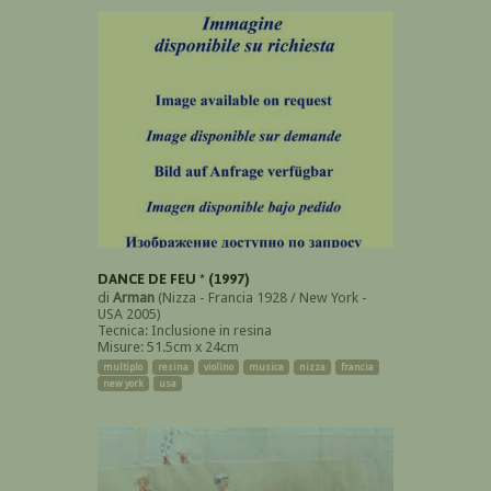
DANCE DE FEU * (1997)
di
Arman
(Nizza - Francia 1928 / New York -
USA 2005)
Tecnica: Inclusione in resina
Misure: 51.5cm x 24cm
multiplo
resina
violino
musica
nizza
francia
new york
usa