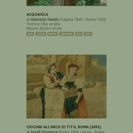
ACQUAIOLA
di
Attanasio Natale
(Catania 1845 / Roma 1923)
Tecnica: Olio su tela
Misure: 62cm x 41cm
tela
sicilia
donna
figurativo
olio
lazio
CIOCIARI ALL'ARCO DI TITO, ROMA (1891)
di
Aureli Giuseppe
(Roma 1858 / Anzio - Roma