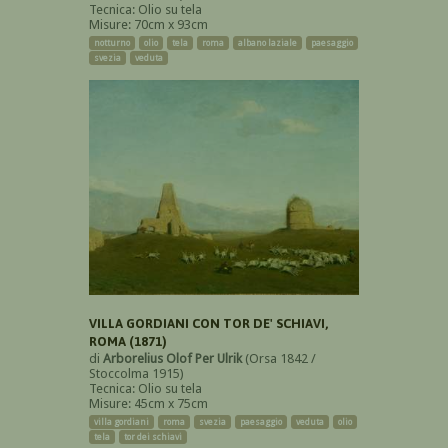
Tecnica: Olio su tela
Misure: 70cm x 93cm
notturno
olio
tela
roma
albano laziale
paesaggio
svezia
veduta
VILLA GORDIANI CON TOR DE' SCHIAVI,
ROMA (1871)
di
Arborelius Olof Per Ulrik
(Orsa 1842 /
Stoccolma 1915)
Tecnica: Olio su tela
Misure: 45cm x 75cm
villa gordiani
roma
svezia
paesaggio
veduta
olio
tela
tor dei schiavi