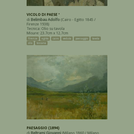
VICOLO DI PAESE *
di
Belimbau Adolfo
(Cairo - Egitto 1845 /
Firenze 1938)
Tecnica: Olio su tavola
Misure: 23.7cm x 12.7cm
firenze
egitto
cairo
veduta
paesaggio
tavola
olio
toscana
PAESAGGIO (1894)
di
Beltrami Giovanni
(Milano 1860 / Milano