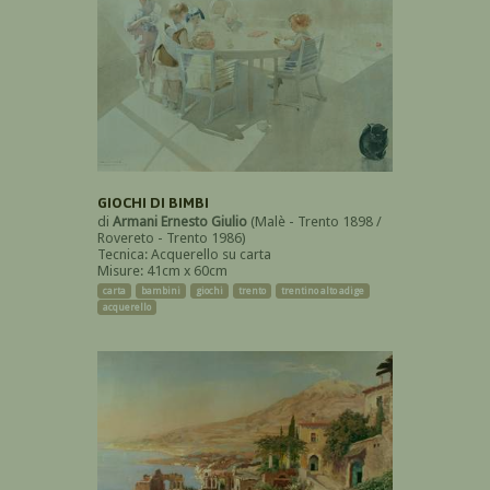
GIOCHI DI BIMBI
di
Armani Ernesto Giulio
(Malè - Trento 1898 /
Rovereto - Trento 1986)
Tecnica: Acquerello su carta
Misure: 41cm x 60cm
carta
bambini
giochi
trento
trentino alto adige
acquerello