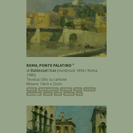
ROMA, PONTE PALATINO °
di
Baldessari Iras
(Innsbruck 1894 / Roma
1965)
Tecnica: Olio su cartone
Misure: 14cm x 22cm
tevere
ponte palatino
cartone
lazio
austria
paesaggio
roma
città
veduta
olio