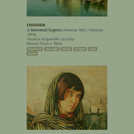
CHIOGGIA
di
Benvenuti Eugenio
(Venezia 1881 / Venezia
1959)
Tecnica: Acquerello su carta
Misure: 52cm x 78cm
acquerello
paesaggio
veduta
chioggia
carta
veneto