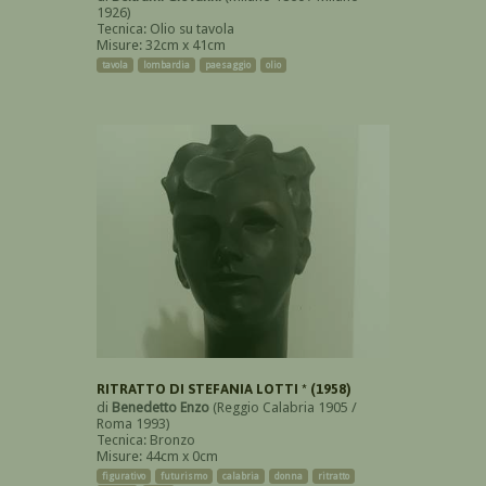
1926)
Tecnica: Olio su tavola
Misure: 32cm x 41cm
tavola
lombardia
paesaggio
olio
RITRATTO DI STEFANIA LOTTI * (1958)
di
Benedetto Enzo
(Reggio Calabria 1905 /
Roma 1993)
Tecnica: Bronzo
Misure: 44cm x 0cm
figurativo
futurismo
calabria
donna
ritratto