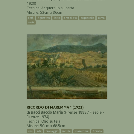
1929)
Tecnica: Acquerello su carta
Misure: 52cm x 36cm
città
figurativo
lazio
arco di tito
acquerello
roma
carta
RICORDO DI MAREMMA * (1921)
di
Bacci Baccio Maria
(Firenze 1888 / Fiesole -
Firenze 1974)
Tecnica: Olio su tela
Misure: 50cm x 68.5cm
olio
tela
paesaggio
veduta
maremma
firenze