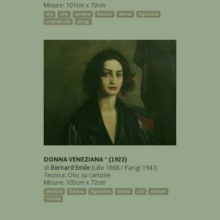
Misure: 101cm x 73cm
olio
lille
cartone
francia
donna
figurativo
orientalista
parigi
DONNA VENEZIANA * (1923)
di
Bernard Emile
(Lille 1868 / Parigi 1941)
Tecnica: Olio su cartone
Misure: 103cm x 72cm
venezia
francia
figurativo
donna
olio
cartone
ritratto