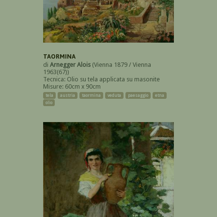
TAORMINA
di
Arnegger Alois
(Vienna 1879 / Vienna
1963(67))
Tecnica: Olio su tela applicata su masonite
Misure: 60cm x 90cm
tela
austria
taormina
veduta
paesaggio
etna
olio