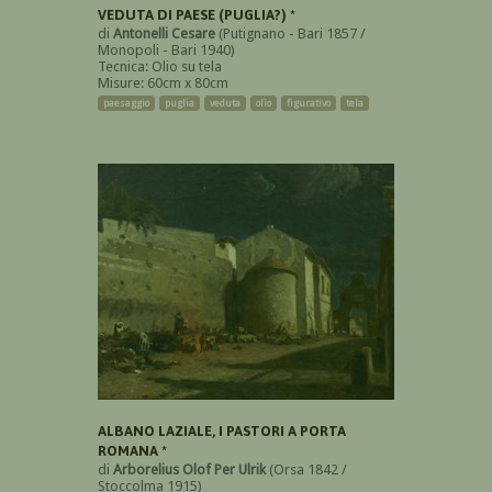
VEDUTA DI PAESE (PUGLIA?) *
di
Antonelli Cesare
(Putignano - Bari 1857 /
Monopoli - Bari 1940)
Tecnica: Olio su tela
Misure: 60cm x 80cm
paesaggio
puglia
veduta
olio
figurativo
tela
ALBANO LAZIALE, I PASTORI A PORTA
ROMANA *
di
Arborelius Olof Per Ulrik
(Orsa 1842 /
Stoccolma 1915)