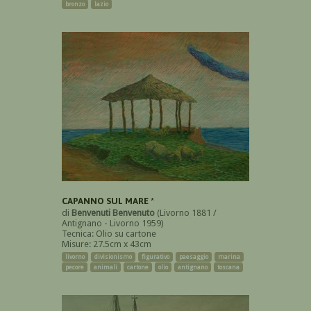
bronzo
lazio
CAPANNO SUL MARE *
di
Benvenuti Benvenuto
(Livorno 1881 /
Antignano - Livorno 1959)
Tecnica: Olio su cartone
Misure: 27.5cm x 43cm
livorno
divisionismo
figurativo
paesaggio
marina
pecore
animali
cartone
olio
antignano
toscana