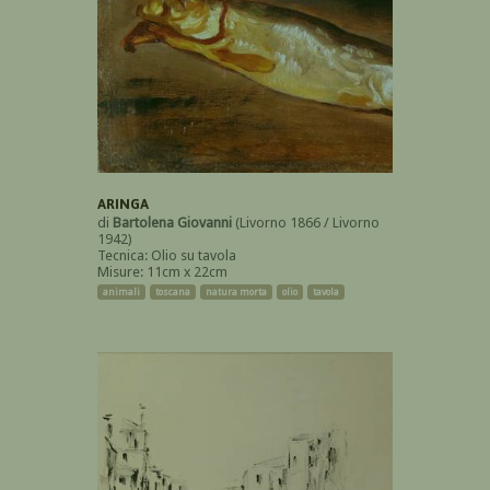
ARINGA
di
Bartolena Giovanni
(Livorno 1866 / Livorno
1942)
Tecnica: Olio su tavola
Misure: 11cm x 22cm
animali
toscana
natura morta
olio
tavola