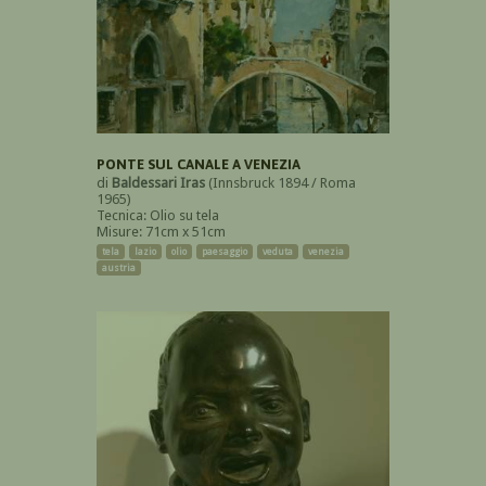
PONTE SUL CANALE A VENEZIA
di
Baldessari Iras
(Innsbruck 1894 / Roma
1965)
Tecnica: Olio su tela
Misure: 71cm x 51cm
tela
lazio
olio
paesaggio
veduta
venezia
austria