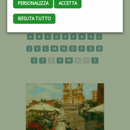
PERSONALIZZA
ACCETTA
RIFIUTA TUTTO
OPERE
A
B
C
D
E
F
G
H
I
J
K
L
M
N
O
P
Q
R
S
T
U
V
W
X
Y
Z