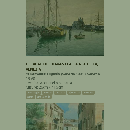
I TRABACCOLI DAVANTI ALLA GIUDECCA,
VENEZIA
di
Benvenuti Eugenio
(Venezia 1881 / Venezia
1959)
Tecnica: Acquerello su carta
Misure: 26cm x 41.5cm
paesaggio
veneto
marina
giudecca
venezia
carta
acquerello