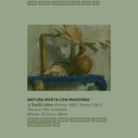
carta
liguria
arte contemporanea
gioco
olio
NATURA MORTA CON MASCHERA *
di
Barilli Latino
(Parma 1883 / Parma 1961)
Tecnica: Olio su tavola
Misure: 35.5cm x 40cm
parma
maschera
tavola
natura morta
figurativo
emilia romagna
olio