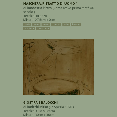
MASCHERA: RITRATTO DI UOMO *
di
Bardoscia Pietro
(Roma attivo prima metà XX
secolo )
Tecnica: Bronzo
Misure: 27.5cm x 0cm
lazio
roma
uomo
ritratto
volto
bronzo
scultura
maschera
GIOSTRA E BALOCCHI
di
Baricchi Mirko
(La Spezia 1970 )
Tecnica: Olio su carta
Misure: 30cm x 30cm