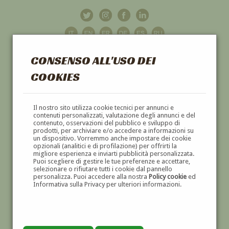
CONSENSO ALL'USO DEI
COOKIES
GALLERIA
D'ARTE
Il nostro sito utilizza cookie tecnici per annunci e
contenuti personalizzati, valutazione degli annunci e del
contenuto, osservazioni del pubblico e sviluppo di
DIPINTI E SCULTURE '800 E '900
prodotti, per archiviare e/o accedere a informazioni su
un dispositivo. Vorremmo anche impostare dei cookie
opzionali (analitici e di profilazione) per offrirti la
migliore esperienza e inviarti pubblicità personalizzata.
Puoi scegliere di gestire le tue preferenze e accettare,
selezionare o rifiutare tutti i cookie dal pannello
personalizza. Puoi accedere alla nostra
Policy cookie
ed
Informativa sulla Privacy per ulteriori informazioni.