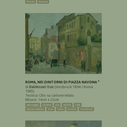
fiesole
toscana
ROMA, NEI DINTORNI DI PIAZZA NAVONA °
di
Baldessari Iras
(Innsbruck 1894 / Roma
1965)
Tecnica: Olio su cartone telato
Misure: 14cm x 22cm
paesaggio
cartone
olio
veduta
città
piazza navona
lazio
roma
austria
innsbruck