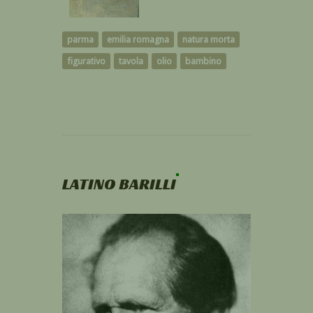
parma
emilia romagna
natura morta
figurativo
tavola
olio
bambino
LATINO BARILLI