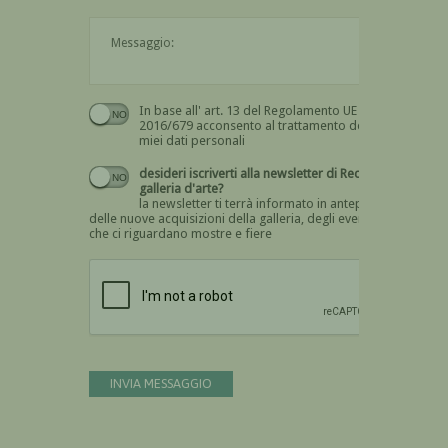
Il messaggio è obbligatorio
In base all' art. 13 del Regolamento UE n.
Devi dare il consenso
2016/679 acconsento al trattamento dei
miei dati personali
desideri iscriverti alla newsletter di Recta
galleria d'arte?
la newsletter ti terrà informato in anteprima
delle nuove acquisizioni della galleria, degli eventi
che ci riguardano mostre e fiere
Devi confermare di essere umano
INVIA MESSAGGIO