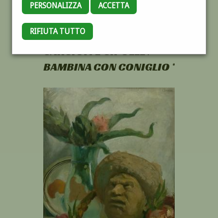
PERSONALIZZA
ACCETTA
RIFIUTA TUTTO
NATURA MORTA CON
CARCIOFI E CIPOLLE /
BAMBINA CON CONIGLIO *