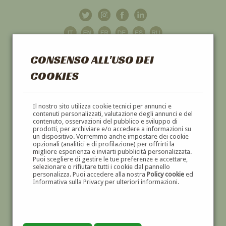
CONSENSO ALL'USO DEI
COOKIES
GALLERIA
D'ARTE
Il nostro sito utilizza cookie tecnici per annunci e
contenuti personalizzati, valutazione degli annunci e del
contenuto, osservazioni del pubblico e sviluppo di
DIPINTI E SCULTURE '800 E '900
prodotti, per archiviare e/o accedere a informazioni su
un dispositivo. Vorremmo anche impostare dei cookie
opzionali (analitici e di profilazione) per offrirti la
migliore esperienza e inviarti pubblicità personalizzata.
Puoi scegliere di gestire le tue preferenze e accettare,
selezionare o rifiutare tutti i cookie dal pannello
personalizza. Puoi accedere alla nostra
Policy cookie
ed
Informativa sulla Privacy per ulteriori informazioni.