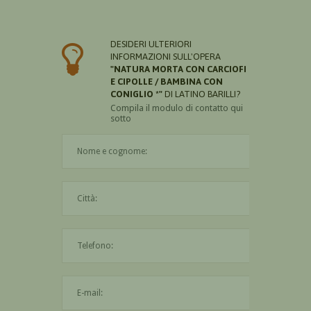
DESIDERI ULTERIORI
INFORMAZIONI SULL'OPERA
"NATURA MORTA CON CARCIOFI
E CIPOLLE / BAMBINA CON
CONIGLIO *"
DI LATINO BARILLI?
Compila il modulo di contatto qui
sotto
Il nome è obbligatorio
La città è obbligatoria
L'indirizzo mail non è valido