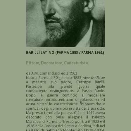
BARILLI LATINO (PARMA 1883 / PARMA 1961)
Pittore, Decoratore, Caricaturista
da A.M. Comanducci ediz 1962
Nato a Parma il 30 gennaio 1883, vive ivi. Ebbe
a maestro suo padre,
Cecrope Barilli
.
Partecipò alla grande guerra quale
combattente distinguendosi a Passo Buole.
Dopo la guerra cominciò a modellare
caricature riproducenti con singolarissima ed
acuta sintesi le caratteristiche fisionomiche e
spirituali degli uomini più in vista della sua città.
Ma presto tornò alla pittura. Già nel 1912 aveva
decorato con belle allegorie il Palazzo
Marchesi di Parma, affrescò poi, tra il 1922 e il
1928 nella Basilica del Santo a Padova, indi nel
Castello di Gabbiano Monferrato (1928-1935).