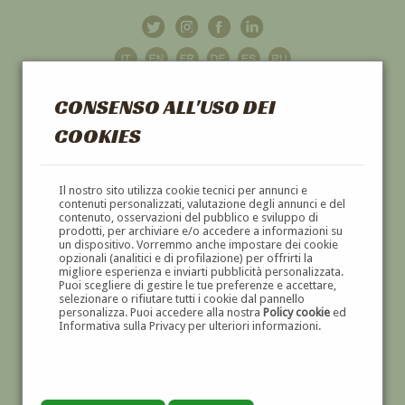
CONSENSO ALL'USO DEI
COOKIES
GALLERIA
D'ARTE
Il nostro sito utilizza cookie tecnici per annunci e
contenuti personalizzati, valutazione degli annunci e del
contenuto, osservazioni del pubblico e sviluppo di
DIPINTI E SCULTURE '800 E '900
prodotti, per archiviare e/o accedere a informazioni su
un dispositivo. Vorremmo anche impostare dei cookie
opzionali (analitici e di profilazione) per offrirti la
migliore esperienza e inviarti pubblicità personalizzata.
Puoi scegliere di gestire le tue preferenze e accettare,
selezionare o rifiutare tutti i cookie dal pannello
personalizza. Puoi accedere alla nostra
Policy cookie
ed
Informativa sulla Privacy per ulteriori informazioni.