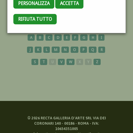
PERSONALIZZA
ACCETTA
VIGGIU
RIFIUTA TUTTO
A
B
C
D
E
F
G
H
I
J
K
L
M
N
O
P
Q
R
S
T
U
V
W
X
Y
Z
©
2026
RECTA GALLERIA D'ARTE SRL VIA DEI
CORONARI 140 - 00186 - ROMA - IVA:
10654351005