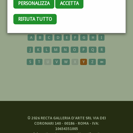
PERSONALIZZA
ACCETTA
VIGGIU
RIFIUTA TUTTO
A
B
C
D
E
F
G
H
I
J
K
L
M
N
O
P
Q
R
S
T
U
V
W
X
Y
Z
⬅
©
2026
RECTA GALLERIA D'ARTE SRL VIA DEI
CORONARI 140 - 00186 - ROMA - IVA:
10654351005