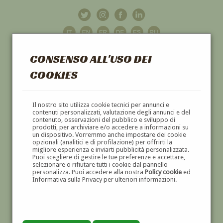
CONSENSO ALL'USO DEI
COOKIES
GALLERIA
D'ARTE
Il nostro sito utilizza cookie tecnici per annunci e
contenuti personalizzati, valutazione degli annunci e del
contenuto, osservazioni del pubblico e sviluppo di
DIPINTI E SCULTURE '800 E '900
prodotti, per archiviare e/o accedere a informazioni su
un dispositivo. Vorremmo anche impostare dei cookie
opzionali (analitici e di profilazione) per offrirti la
migliore esperienza e inviarti pubblicità personalizzata.
Puoi scegliere di gestire le tue preferenze e accettare,
selezionare o rifiutare tutti i cookie dal pannello
personalizza. Puoi accedere alla nostra
Policy cookie
ed
Informativa sulla Privacy per ulteriori informazioni.