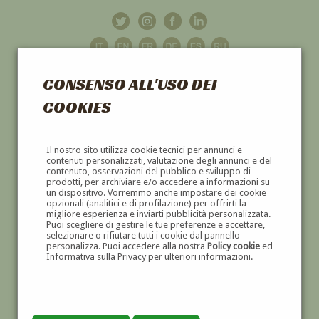
CONSENSO ALL'USO DEI
COOKIES
GALLERIA
D'ARTE
Il nostro sito utilizza cookie tecnici per annunci e
contenuti personalizzati, valutazione degli annunci e del
contenuto, osservazioni del pubblico e sviluppo di
DIPINTI E SCULTURE '800 E '900
prodotti, per archiviare e/o accedere a informazioni su
un dispositivo. Vorremmo anche impostare dei cookie
opzionali (analitici e di profilazione) per offrirti la
migliore esperienza e inviarti pubblicità personalizzata.
Puoi scegliere di gestire le tue preferenze e accettare,
selezionare o rifiutare tutti i cookie dal pannello
personalizza. Puoi accedere alla nostra
Policy cookie
ed
Informativa sulla Privacy per ulteriori informazioni.