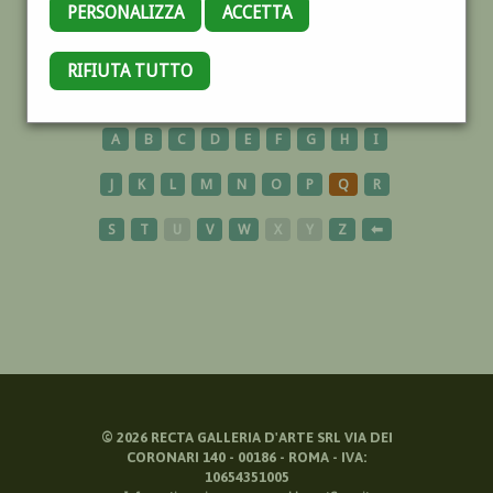
PERSONALIZZA
ACCETTA
VIGGIU
RIFIUTA TUTTO
A
B
C
D
E
F
G
H
I
J
K
L
M
N
O
P
Q
R
S
T
U
V
W
X
Y
Z
⬅
©
2026
RECTA GALLERIA D'ARTE SRL VIA DEI
CORONARI 140 - 00186 - ROMA - IVA:
10654351005