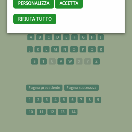
PERSONALIZZA
ACCETTA
RIFIUTA TUTTO
OPERE
A
B
C
D
E
F
G
H
I
J
K
L
M
N
O
P
Q
R
S
T
U
V
W
X
Y
Z
Pagina precedente
Pagina successiva
1
2
3
4
5
6
7
8
9
10
11
12
13
14