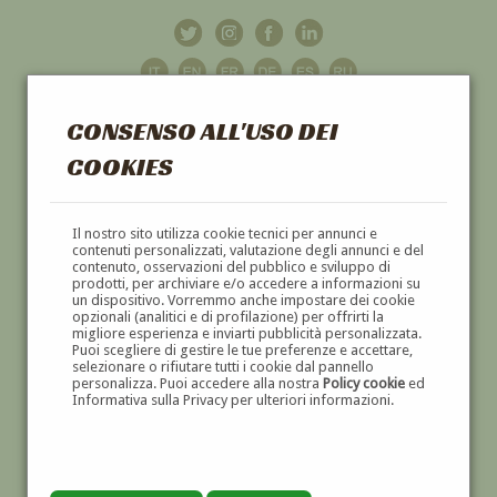
CONSENSO ALL'USO DEI
COOKIES
GALLERIA
D'ARTE
Il nostro sito utilizza cookie tecnici per annunci e
contenuti personalizzati, valutazione degli annunci e del
contenuto, osservazioni del pubblico e sviluppo di
DIPINTI E SCULTURE '800 E '900
prodotti, per archiviare e/o accedere a informazioni su
un dispositivo. Vorremmo anche impostare dei cookie
opzionali (analitici e di profilazione) per offrirti la
migliore esperienza e inviarti pubblicità personalizzata.
Puoi scegliere di gestire le tue preferenze e accettare,
selezionare o rifiutare tutti i cookie dal pannello
personalizza. Puoi accedere alla nostra
Policy cookie
ed
Informativa sulla Privacy per ulteriori informazioni.