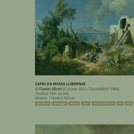
CAPRI DA MASSA LUBRENSE
di
Flamm Albert
(Colonia 1823 / Dusseldorf 1906)
Tecnica: Olio su tela
Misure: 110cm x 153cm
germania
paesaggio
veduta
capri
massa lubrense
olio
tela