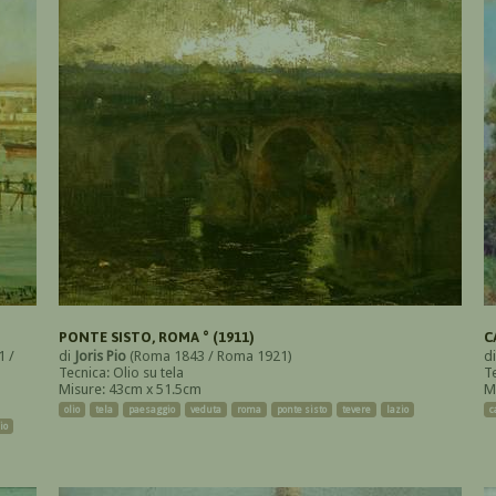
PONTE SISTO, ROMA ° (1911)
C
1 /
di
Joris Pio
(Roma 1843 / Roma 1921)
d
Tecnica: Olio su tela
T
Misure: 43cm x 51.5cm
M
olio
tela
paesaggio
veduta
roma
ponte sisto
tevere
lazio
c
io