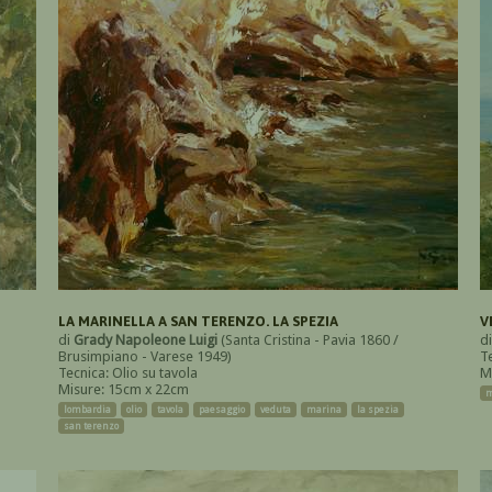
LA MARINELLA A SAN TERENZO. LA SPEZIA
V
di
Grady Napoleone Luigi
(Santa Cristina - Pavia 1860 /
d
Brusimpiano - Varese 1949)
Te
Tecnica: Olio su tavola
M
Misure: 15cm x 22cm
m
lombardia
olio
tavola
paesaggio
veduta
marina
la spezia
san terenzo