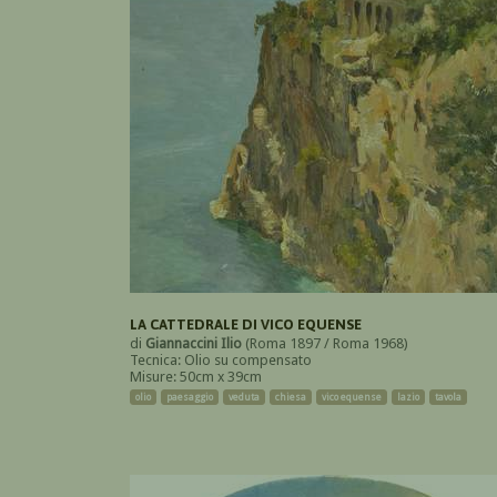
LA CATTEDRALE DI VICO EQUENSE
di
Giannaccini Ilio
(Roma 1897 / Roma 1968)
Tecnica: Olio su compensato
Misure: 50cm x 39cm
olio
paesaggio
veduta
chiesa
vico equense
lazio
tavola