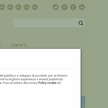
CONTATTI
del pubblico e sviluppo di prodotti, per archiviare
ti la migliore esperienza e inviarti pubblicità
zza. Puoi accedere alla nostra
Policy cookie
ed
U
V
W
X
Y
Z