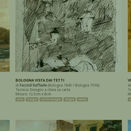
BOLOGNA VISTA DAI TETTI
V
di
Faccioli Raffaele
(Bologna 1845 / Bologna 1916)
d
Tecnica: Disegno a china su carta
T
Misure: 12.5cm x 8cm
M
carta
disegno
emilia romagna
bologna
veduta
v