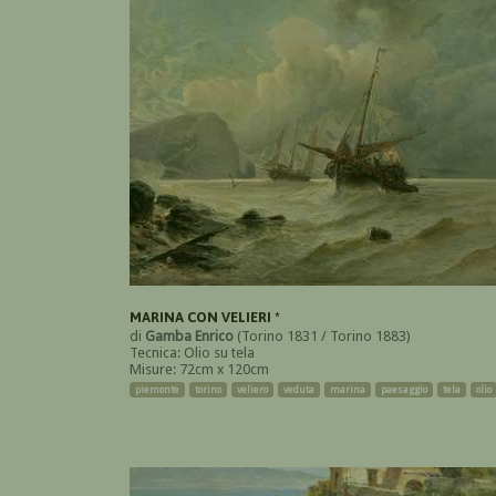
MARINA CON VELIERI *
di
Gamba Enrico
(Torino 1831 / Torino 1883)
Tecnica: Olio su tela
Misure: 72cm x 120cm
piemonte
torino
veliero
veduta
marina
paesaggio
tela
olio