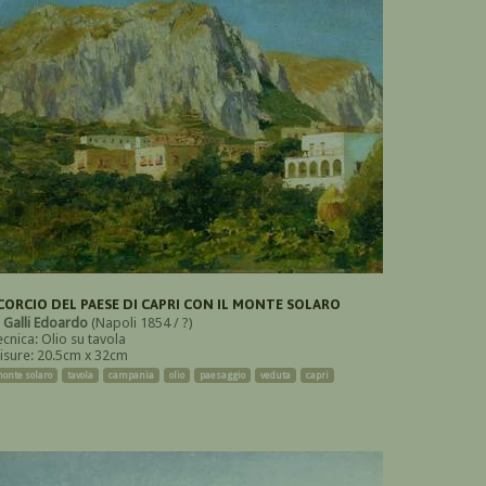
CORCIO DEL PAESE DI CAPRI CON IL MONTE SOLARO
i
Galli Edoardo
(Napoli 1854 / ?)
ecnica: Olio su tavola
isure: 20.5cm x 32cm
onte solaro
tavola
campania
olio
paesaggio
veduta
capri