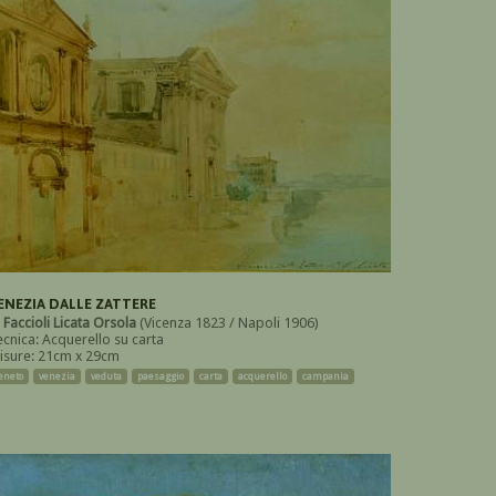
ENEZIA DALLE ZATTERE
i
Faccioli Licata Orsola
(Vicenza 1823 / Napoli 1906)
ecnica: Acquerello su carta
isure: 21cm x 29cm
eneto
venezia
veduta
paesaggio
carta
acquerello
campania