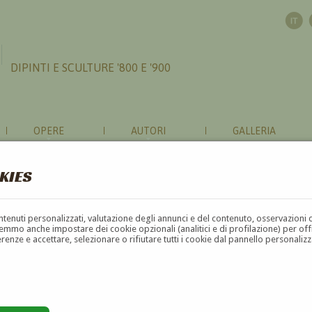
DIPINTI E SCULTURE '800 E '900
OPERE
AUTORI
GALLERIA
KIES
contenuti personalizzati, valutazione degli annunci e del contenuto, osservazioni 
mmo anche impostare dei cookie opzionali (analitici e di profilazione) per offrir
erenze e accettare, selezionare o rifiutare tutti i cookie dal pannello personali
F
G
H
I
J
K
L
M
N
O
P
Q
R
S
T