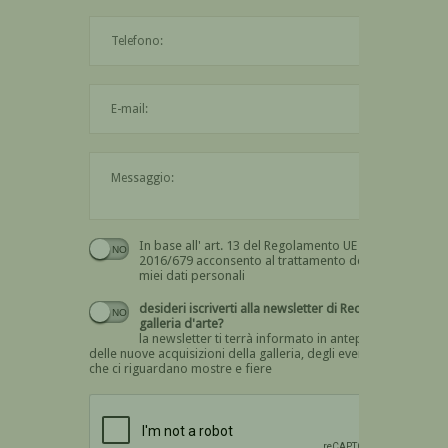
L'indirizzo mail non è valido
Il messaggio è obbligatorio
In base all' art. 13 del Regolamento UE n.
Devi dare il consenso
2016/679 acconsento al trattamento dei
miei dati personali
desideri iscriverti alla newsletter di Recta
galleria d'arte?
la newsletter ti terrà informato in anteprima
delle nuove acquisizioni della galleria, degli eventi
che ci riguardano mostre e fiere
Devi confermare di essere umano