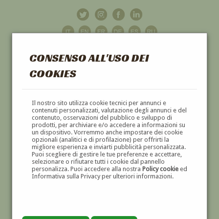
CONSENSO ALL'USO DEI
COOKIES
GALLERIA
D'ARTE
Il nostro sito utilizza cookie tecnici per annunci e
contenuti personalizzati, valutazione degli annunci e del
contenuto, osservazioni del pubblico e sviluppo di
DIPINTI E SCULTURE '800 E '900
prodotti, per archiviare e/o accedere a informazioni su
un dispositivo. Vorremmo anche impostare dei cookie
opzionali (analitici e di profilazione) per offrirti la
migliore esperienza e inviarti pubblicità personalizzata.
Puoi scegliere di gestire le tue preferenze e accettare,
selezionare o rifiutare tutti i cookie dal pannello
personalizza. Puoi accedere alla nostra
Policy cookie
ed
Informativa sulla Privacy per ulteriori informazioni.