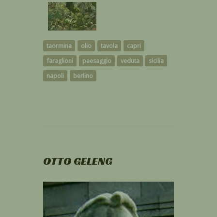
taormina
olio
tavola
capri
faraglioni
paesaggio
veduta
sicilia
napoli
berlino
OTTO GELENG