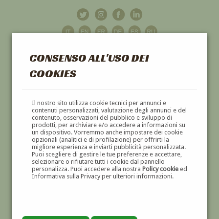
CONSENSO ALL'USO DEI
COOKIES
GALLERIA
D'ARTE
Il nostro sito utilizza cookie tecnici per annunci e
contenuti personalizzati, valutazione degli annunci e del
contenuto, osservazioni del pubblico e sviluppo di
DIPINTI E SCULTURE '800 E '900
prodotti, per archiviare e/o accedere a informazioni su
un dispositivo. Vorremmo anche impostare dei cookie
opzionali (analitici e di profilazione) per offrirti la
migliore esperienza e inviarti pubblicità personalizzata.
Puoi scegliere di gestire le tue preferenze e accettare,
selezionare o rifiutare tutti i cookie dal pannello
personalizza. Puoi accedere alla nostra
Policy cookie
ed
Informativa sulla Privacy per ulteriori informazioni.