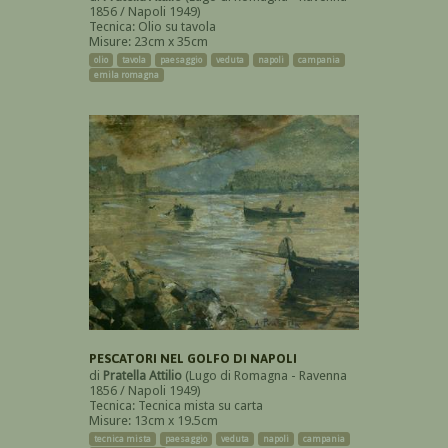
1856 / Napoli 1949)
Tecnica: Olio su tavola
Misure: 23cm x 35cm
olio
tavola
paesaggio
veduta
napoli
campania
emila romagna
PESCATORI NEL GOLFO DI NAPOLI
di
Pratella Attilio
(Lugo di Romagna - Ravenna
1856 / Napoli 1949)
Tecnica: Tecnica mista su carta
Misure: 13cm x 19.5cm
tecnica mista
paesaggio
veduta
napoli
campania