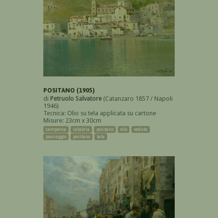
POSITANO (1905)
di
Petruolo Salvatore
(Catanzaro 1857 / Napoli
1946)
Tecnica: Olio su tela applicata su cartone
Misure: 23cm x 30cm
campania
calabria
positano
olio
veduta
paesaggio
positano
tela