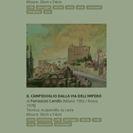
Misure: 36cm x 54cm
città
paesaggio
veduta
roma
carta
acquerello
lombardia
lazio
IL CAMPIDOGLIO DALLA VIA DELL'IMPERO
di
Parravicini Camillo
(Milano 1902 / Roma
1978)
Tecnica: Acquerello su carta
Misure: 36cm x 54cm
lazio
lombardia
città
paesaggio
veduta
roma
carta
acquerello
campidoglio