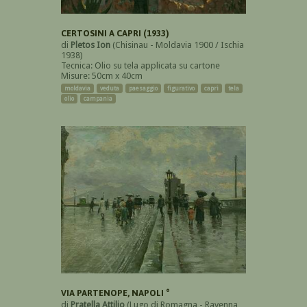
CERTOSINI A CAPRI (1933)
di
Pletos Ion
(Chisinau - Moldavia 1900 / Ischia
1938)
Tecnica: Olio su tela applicata su cartone
Misure: 50cm x 40cm
moldavia
veduta
paesaggio
figurativo
capri
tela
olio
campania
VIA PARTENOPE, NAPOLI °
di
Pratella Attilio
(Lugo di Romagna - Ravenna