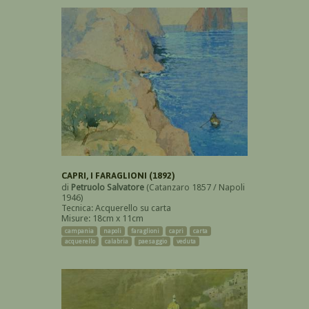
CAPRI, I FARAGLIONI (1892)
di
Petruolo Salvatore
(Catanzaro 1857 / Napoli
1946)
Tecnica: Acquerello su carta
Misure: 18cm x 11cm
campania
napoli
faraglioni
capri
carta
acquerello
calabria
paesaggio
veduta