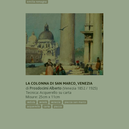
emilia romagna
LA COLONNA DI SAN MARCO, VENEZIA
di
Prosdocimi Alberto
(Venezia 1852 / 1925)
Tecnica: Acquerello su carta
Misure: 25cm x 11cm
veduta
veneto
venezia
piazza san marco
acquerello
carta
piazza