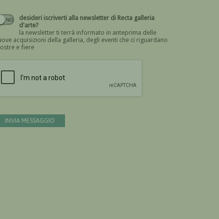
desideri iscriverti alla newsletter di Recta galleria
d'arte?
la newsletter ti terrà informato in anteprima delle
ove acquisizioni della galleria, degli eventi che ci riguardano
ostre e fiere
Devi confermare di essere umano
INVIA MESSAGGIO