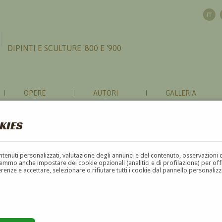
DIPINTI E SCULTURE '800 E '900
OPERE
AUTORI
GALLERIA
KIES
contenuti personalizzati, valutazione degli annunci e del contenuto, osservazioni 
mmo anche impostare dei cookie opzionali (analitici e di profilazione) per offrir
erenze e accettare, selezionare o rifiutare tutti i cookie dal pannello personali