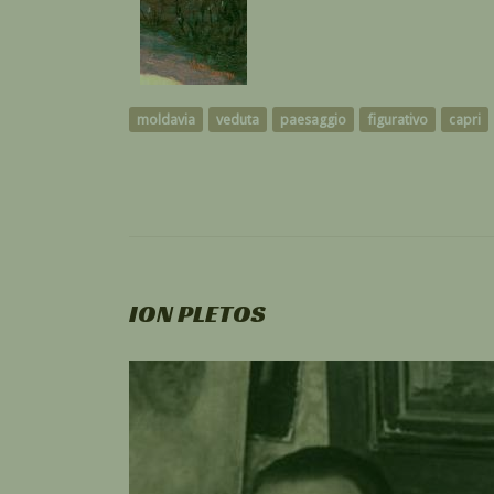
moldavia
veduta
paesaggio
figurativo
capri
ION PLETOS