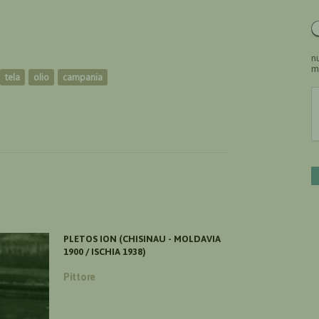
nu
m
tela
olio
campania
PLETOS ION (CHISINAU - MOLDAVIA
1900 / ISCHIA 1938)
Pittore