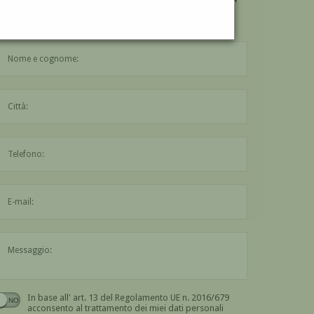
"CERTOSINI A CAPRI"
DI ION PLETOS?
Compila il modulo di contatto qui sotto
Il nome è obbligatorio
La città è obbligatoria
L'indirizzo mail non è valido
Il messaggio è obbligatorio
In base all' art. 13 del Regolamento UE n. 2016/679
Devi dare il consenso
acconsento al trattamento dei miei dati personali