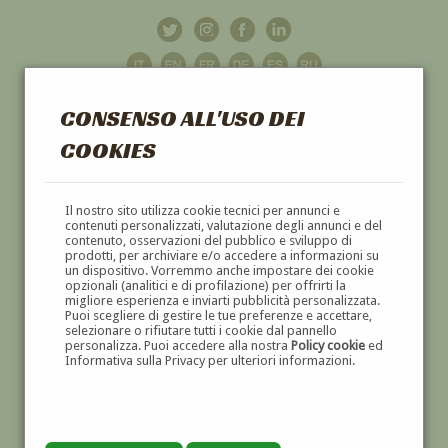
CONSENSO ALL'USO DEI
COOKIES
GALLERIA
D'ARTE
Il nostro sito utilizza cookie tecnici per annunci e
contenuti personalizzati, valutazione degli annunci e del
contenuto, osservazioni del pubblico e sviluppo di
DIPINTI E SCULTURE '800 E '900
prodotti, per archiviare e/o accedere a informazioni su
un dispositivo. Vorremmo anche impostare dei cookie
opzionali (analitici e di profilazione) per offrirti la
migliore esperienza e inviarti pubblicità personalizzata.
Puoi scegliere di gestire le tue preferenze e accettare,
selezionare o rifiutare tutti i cookie dal pannello
personalizza. Puoi accedere alla nostra
Policy cookie
ed
Informativa sulla Privacy per ulteriori informazioni.