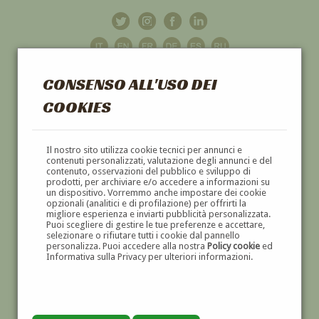
CONSENSO ALL'USO DEI
COOKIES
GALLERIA
D'ARTE
Il nostro sito utilizza cookie tecnici per annunci e
contenuti personalizzati, valutazione degli annunci e del
contenuto, osservazioni del pubblico e sviluppo di
DIPINTI E SCULTURE '800 E '900
prodotti, per archiviare e/o accedere a informazioni su
un dispositivo. Vorremmo anche impostare dei cookie
opzionali (analitici e di profilazione) per offrirti la
migliore esperienza e inviarti pubblicità personalizzata.
Puoi scegliere di gestire le tue preferenze e accettare,
selezionare o rifiutare tutti i cookie dal pannello
personalizza. Puoi accedere alla nostra
Policy cookie
ed
Informativa sulla Privacy per ulteriori informazioni.