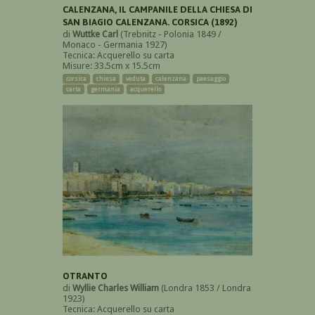
CALENZANA, IL CAMPANILE DELLA CHIESA DI
SAN BIAGIO CALENZANA. CORSICA (1892)
di
Wuttke Carl
(Trebnitz - Polonia 1849 /
Monaco - Germania 1927)
Tecnica: Acquerello su carta
Misure: 33.5cm x 15.5cm
corsica
chiesa
veduta
calenzana
paesaggio
carta
germania
acquerello
OTRANTO
di
Wyllie Charles William
(Londra 1853 / Londra
1923)
Tecnica: Acquerello su carta