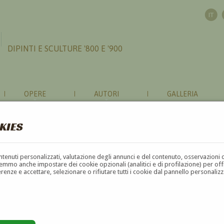
DIPINTI E SCULTURE '800 E '900
OPERE
AUTORI
GALLERIA
KIES
contenuti personalizzati, valutazione degli annunci e del contenuto, osservazioni 
mmo anche impostare dei cookie opzionali (analitici e di profilazione) per offrir
erenze e accettare, selezionare o rifiutare tutti i cookie dal pannello personali
G
H
I
J
K
L
M
N
O
P
Q
R
S
T
U