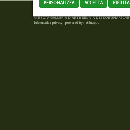
PERSONALIZZA
ACCETTA
RIFIUT
©
RECTA GALLERIA D'ARTE SRL VIA DEI CORONARI 140 -
Informativa privacy
-
powered by netSnap.it