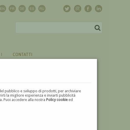
CONTATTI
del pubblico e sviluppo di prodotti, per archiviare
ti la migliore esperienza e inviarti pubblicità
zza. Puoi accedere alla nostra
Policy cookie
ed
V
W
X
Y
Z
⬅