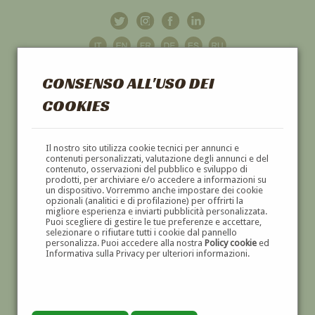
CONSENSO ALL'USO DEI
COOKIES
GALLERIA
D'ARTE
Il nostro sito utilizza cookie tecnici per annunci e
contenuti personalizzati, valutazione degli annunci e del
contenuto, osservazioni del pubblico e sviluppo di
DIPINTI E SCULTURE '800 E '900
prodotti, per archiviare e/o accedere a informazioni su
un dispositivo. Vorremmo anche impostare dei cookie
opzionali (analitici e di profilazione) per offrirti la
migliore esperienza e inviarti pubblicità personalizzata.
Puoi scegliere di gestire le tue preferenze e accettare,
selezionare o rifiutare tutti i cookie dal pannello
personalizza. Puoi accedere alla nostra
Policy cookie
ed
Informativa sulla Privacy per ulteriori informazioni.