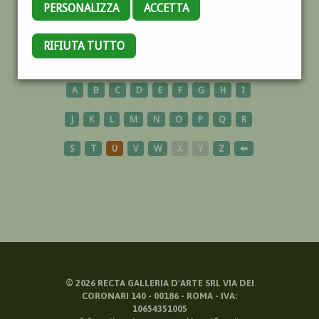
PERSONALIZZA
ACCETTA
VEDUTA
RIFIUTA TUTTO
A
B
C
D
E
F
G
H
I
J
K
L
M
N
O
P
Q
R
S
T
U
V
W
X
Y
Z
⬅
©
2026
RECTA GALLERIA D'ARTE SRL VIA DEI
CORONARI 140 - 00186 - ROMA - IVA:
10654351005