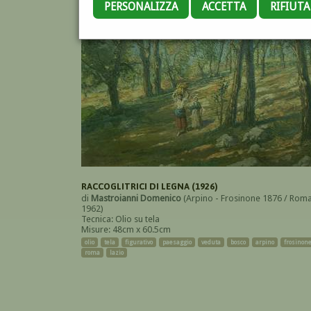
PERSONALIZZA
ACCETTA
RIFIUT
RACCOGLITRICI DI LEGNA (1926)
di
Mastroianni Domenico
(Arpino - Frosinone 1876 / Rom
1962)
Tecnica: Olio su tela
Misure: 48cm x 60.5cm
olio
tela
figurativo
paesaggio
veduta
bosco
arpino
frosinon
roma
lazio