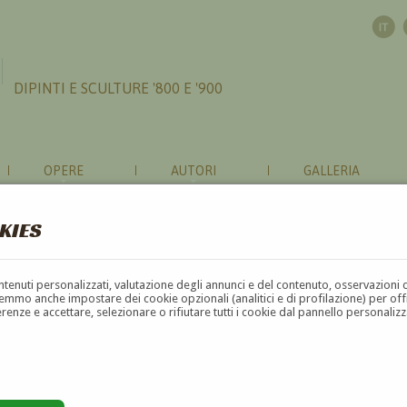
DIPINTI E SCULTURE '800 E '900
OPERE
AUTORI
GALLERIA
KIES
contenuti personalizzati, valutazione degli annunci e del contenuto, osservazioni 
mmo anche impostare dei cookie opzionali (analitici e di profilazione) per offrir
erenze e accettare, selezionare o rifiutare tutti i cookie dal pannello personali
F
G
H
I
J
K
L
M
N
O
P
Q
R
S
T