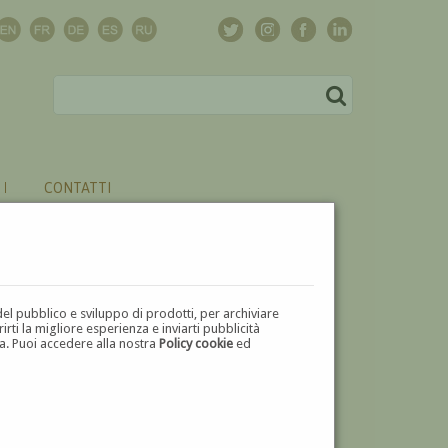
CONTATTI
del pubblico e sviluppo di prodotti, per archiviare
ti la migliore esperienza e inviarti pubblicità
zza. Puoi accedere alla nostra
Policy cookie
ed
U
V
W
X
Y
Z