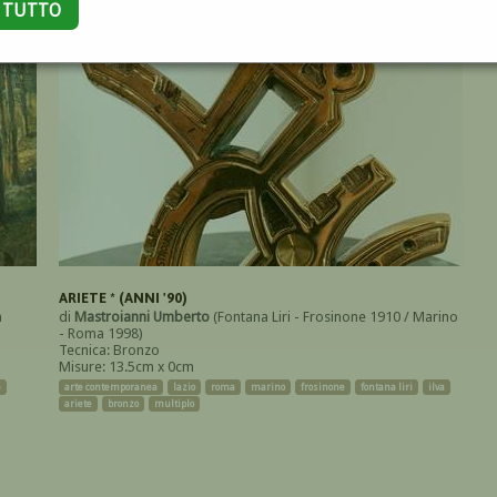
A TUTTO
ARIETE * (ANNI '90)
a
di
Mastroianni Umberto
(Fontana Liri - Frosinone 1910 / Marino
- Roma 1998)
Tecnica: Bronzo
Misure: 13.5cm x 0cm
e
arte contemporanea
lazio
roma
marino
frosinone
fontana liri
ilva
ariete
bronzo
multiplo