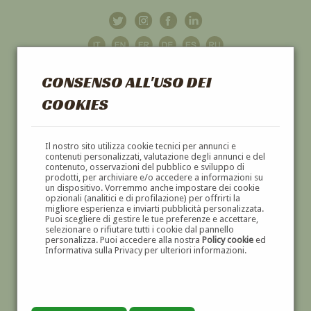
CONSENSO ALL'USO DEI
COOKIES
GALLERIA
D'ARTE
Il nostro sito utilizza cookie tecnici per annunci e
contenuti personalizzati, valutazione degli annunci e del
contenuto, osservazioni del pubblico e sviluppo di
DIPINTI E SCULTURE '800 E '900
prodotti, per archiviare e/o accedere a informazioni su
un dispositivo. Vorremmo anche impostare dei cookie
opzionali (analitici e di profilazione) per offrirti la
migliore esperienza e inviarti pubblicità personalizzata.
Puoi scegliere di gestire le tue preferenze e accettare,
selezionare o rifiutare tutti i cookie dal pannello
personalizza. Puoi accedere alla nostra
Policy cookie
ed
Informativa sulla Privacy per ulteriori informazioni.