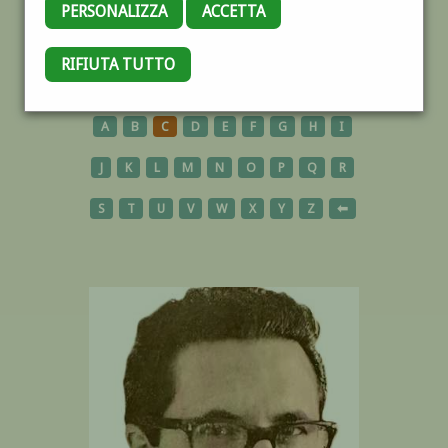
PERSONALIZZA
ACCETTA
RIFIUTA TUTTO
AUTORI
A
B
C
D
E
F
G
H
I
J
K
L
M
N
O
P
Q
R
S
T
U
V
W
X
Y
Z
⬅