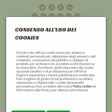
CONSENSO ALL'USO DEI
COOKIES
GALLERIA
D'ARTE
Il nostro sito utilizza cookie tecnici per annunci e
contenuti personalizzati, valutazione degli annunci e del
contenuto, osservazioni del pubblico e sviluppo di
DIPINTI E SCULTURE '800 E '900
prodotti, per archiviare e/o accedere a informazioni su
un dispositivo. Vorremmo anche impostare dei cookie
opzionali (analitici e di profilazione) per offrirti la
migliore esperienza e inviarti pubblicità personalizzata.
Puoi scegliere di gestire le tue preferenze e accettare,
selezionare o rifiutare tutti i cookie dal pannello
personalizza. Puoi accedere alla nostra
Policy cookie
ed
Informativa sulla Privacy per ulteriori informazioni.