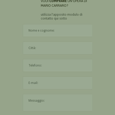
VUOI
COMPRARE
UN'OPERA DI
MARIO CARRARO?
utilizza l'apposito modulo di
contatto qui sotto
Il nome è obbligatorio
La città è obbligatoria
L'indirizzo mail non è valido
Il messaggio è obbligatorio