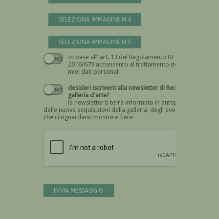
SELEZIONA IMMAGINE N.4
SELEZIONA IMMAGINE N.5
In base all' art. 13 del Regolamento UE n.
Devi dare il consenso
2016/679 acconsento al trattamento dei
miei dati personali
desideri iscriverti alla newsletter di Recta
galleria d'arte?
la newsletter ti terrà informato in anteprima
delle nuove acquisizioni della galleria, degli eventi
che ci riguardano mostre e fiere
Devi confermare di essere umano
INVIA MESSAGGIO