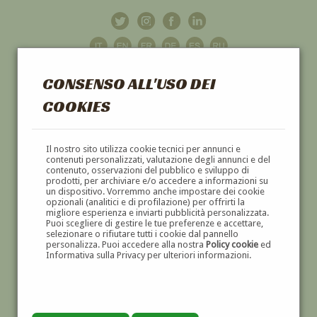
CONSENSO ALL'USO DEI
COOKIES
GALLERIA
D'ARTE
Il nostro sito utilizza cookie tecnici per annunci e
contenuti personalizzati, valutazione degli annunci e del
contenuto, osservazioni del pubblico e sviluppo di
DIPINTI E SCULTURE '800 E '900
prodotti, per archiviare e/o accedere a informazioni su
un dispositivo. Vorremmo anche impostare dei cookie
opzionali (analitici e di profilazione) per offrirti la
migliore esperienza e inviarti pubblicità personalizzata.
Puoi scegliere di gestire le tue preferenze e accettare,
selezionare o rifiutare tutti i cookie dal pannello
personalizza. Puoi accedere alla nostra
Policy cookie
ed
Informativa sulla Privacy per ulteriori informazioni.